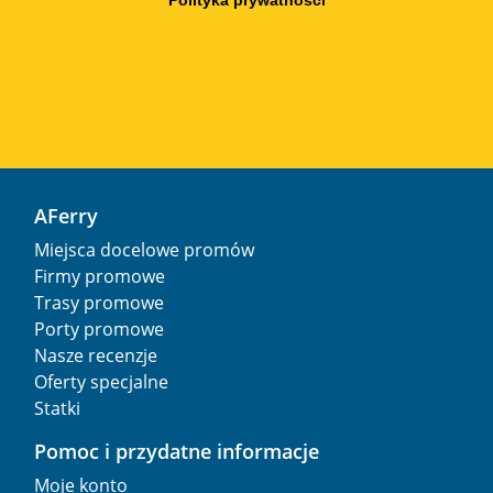
Polityka prywatności
AFerry
Miejsca docelowe promów
Firmy promowe
Trasy promowe
Porty promowe
Nasze recenzje
Oferty specjalne
Statki
Pomoc i przydatne informacje
Moje konto