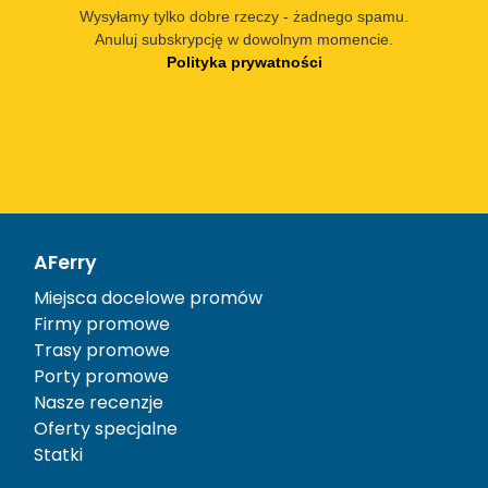
Wysyłamy tylko dobre rzeczy - żadnego spamu.
Anuluj subskrypcję w dowolnym momencie.
Polityka prywatności
AFerry
Miejsca docelowe promów
Firmy promowe
Trasy promowe
Porty promowe
Nasze recenzje
Oferty specjalne
Statki