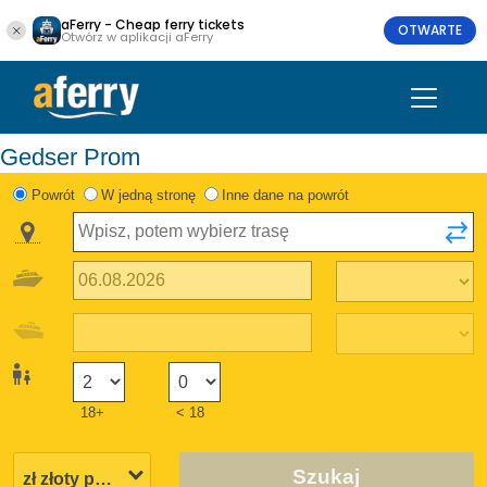
aFerry - Cheap ferry tickets
OTWARTE
Otwórz w aplikacji aFerry
Gedser Prom
Powrót
W jedną stronę
Inne dane na powrót
18+
< 18
Szukaj