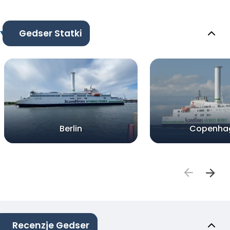
Gedser Statki
Berlin
Copenha
Recenzje Gedser