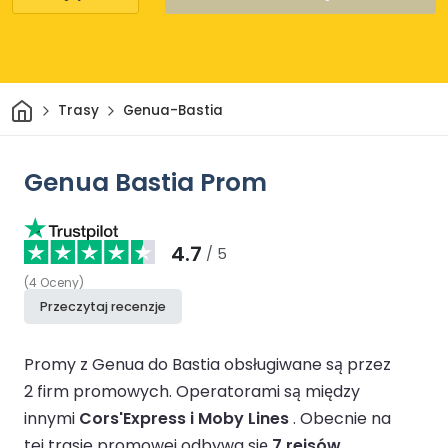
Dom
Trasy
Genua-Bastia
Genua Bastia Prom
4.7
/ 5
(
4
Oceny
)
Przeczytaj recenzje
Promy z Genua do Bastia obsługiwane są przez
2 firm promowych.
Operatorami są między
innymi
Cors'Express i Moby Lines
.
Obecnie na
tej trasie promowej odbywa się
7 rejsów
.