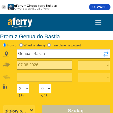
aFerry - Cheap ferry tickets
OTWARTE
Otwórz w aplikacji aFerry
Prom z Genua do Bastia
Powrót
W jedną stronę
Inne dane na powrót
18+
< 18
Szukaj