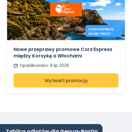
CORS’EXPRESS:
NOWE TRASY
KORSYKA –
WŁOCHY
Nowe przeprawy promowe Cors’Express
między Korsyką a Włochami
Opublikowano
:
8 lip 2026
Wyświetl promocję
Tablica odlotów dla Genua-Bastia