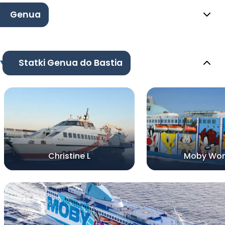
Genua
Statki Genua do Bastia
Christine L
Moby Won