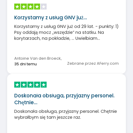
Korzystamy z usług GNV już…
Korzystamy z usług GNV już od 29 lat. - punkty: 1)
Psy oddają mocz „wszędzie” na statku. Na
korytarzach, na pokładzie, ... Uwielbiam
zwierzęta, ale ich miejsce jest w kojcach na
statku. 2) Stan łazienek w kabinach jest często
poniżej standardu. Trasa Genua-Palermo
Antoine Van den Broeck
,
niedawno wzbogaciła się o nowe statki, a
Zebrane przez AFerry.com
35 dni temu
nawet one cierpią z powodu słabej konserwacji.
Rozwiązaniem jest wypełnienie przez personel
sprzątający listy kontrolnej. 3) Coraz więcej
personelu hotelowego mówi tylko po
hiszpańsku, co wpływa na płynne
Doskonała obsługa, przyjazny personel.
funkcjonowanie. 4) Organizacja wyokrętowania
Chętnie…
mogłaby być lepsza. Umieść wyraźne
piktogramy w garażach parkingowych, tak jak
Doskonała obsługa, przyjazny personel. Chętnie
na parkingach publicznych. Umieść je na
wybrałbym się tam jeszcze raz.
korytarzach, aby pasażerowie mogli znaleźć
swoje pojazdy bez stresu i chaosu. 5) Na całym