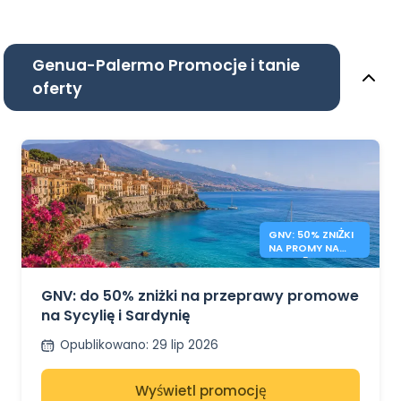
Genua-Palermo Promocje i tanie
oferty
GNV: 50% ZNIŻKI
NA PROMY NA
SYCYLIĘ I
SARDYNIĘ
GNV: do 50% zniżki na przeprawy promowe
na Sycylię i Sardynię
Opublikowano
:
29 lip 2026
Wyświetl promocję