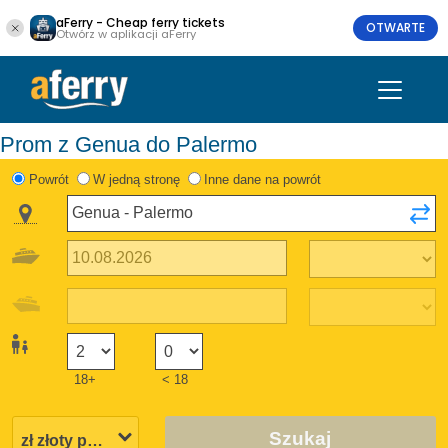
aFerry - Cheap ferry tickets
OTWARTE
Otwórz w aplikacji aFerry
Prom z Genua do Palermo
Powrót
W jedną stronę
Inne dane na powrót
18+
< 18
Szukaj