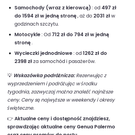
Samochody (wraz z kierowcą)
: od
497 zł
do 1594 zł w jedną stronę
, aż do
2031 zł
w
godzinach szczytu.
Motocykle
: Od
712 zł do 794 zł w jedną
stronę
.
Wycieczki jednodniowe
: od
1262 zł do
2398 zł
za samochód i pasażerów.
💡
Wskazówka podróżnicza:
Rezerwując z
wyprzedzeniem i podróżując w środku
tygodnia, zazwyczaj można znaleźć najniższe
ceny. Ceny są najwyższe w weekendy i okresy
świąteczne.
👉
Aktualne ceny i dostępność znajdziesz,
sprawdzając aktualne ceny Genua Palermo
oraz ceny promów do portu.