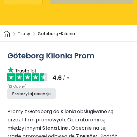
Dom
Trasy
Göteborg-Kilonia
Göteborg Kilonia Prom
4.6
/ 5
(
12
Oceny
)
Przeczytaj recenzje
Promy z Göteborg do Kilonia obsługiwane są
przez 1 firm promowych.
Operatorami są
między innymi
Stena Line
.
Obecnie na tej
trasie promowej odbywa się
7 rejsów
.
Podróż