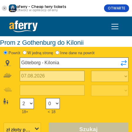
aFerry - Cheap ferry tickets
OTWARTE
Otwórz w aplikacji aFerry
Prom z Gothenburg do Kilonii
Powrót
W jedną stronę
Inne dane na powrót
18+
< 18
Szukaj