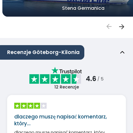
Stena Germanica
Recenzje Göteborg-Kilonia
4.6
/ 5
12
Recenzje
dlaczego muszę napisać komentarz,
który…
dlaczego muszę napisać komentarz, który