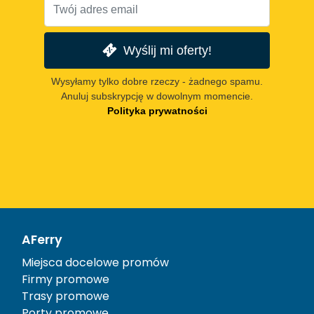
Wyślij mi oferty!
Wysyłamy tylko dobre rzeczy - żadnego spamu.
Anuluj subskrypcję w dowolnym momencie.
Polityka prywatności
AFerry
Miejsca docelowe promów
Firmy promowe
Trasy promowe
Porty promowe