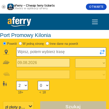
aFerry - Cheap ferry tickets
OTWARTE
Otwórz w aplikacji aFerry
Port Promowy Kilonia
Powrót
W jedną stronę
Inne dane na powrót
18+
< 18
Szukaj