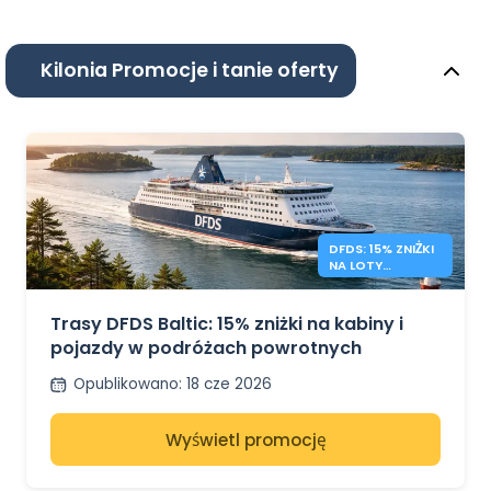
Kilonia Promocje i tanie oferty
DFDS: 15% ZNIŻKI
NA LOTY
POWROTNE NA
BAŁTYK
Trasy DFDS Baltic: 15% zniżki na kabiny i
pojazdy w podróżach powrotnych
Opublikowano
:
18 cze 2026
Wyświetl promocję