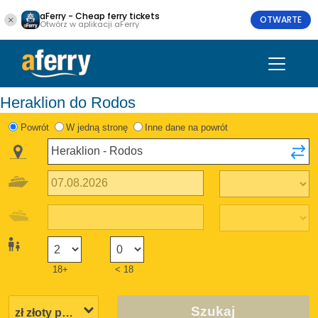
aFerry - Cheap ferry tickets
OTWARTE
Otwórz w aplikacji aFerry
Heraklion do Rodos
Powrót
W jedną stronę
Inne dane na powrót
18+
< 18
Szukaj