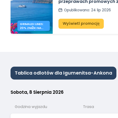
przeprawach promowych z
Grecji z Grimaldi Lines
Opublikowano
:
24 lip 2026
Wyświetl promocję
GRIMALDI LINES:
20% ZNIŻKI NA
PROMY WŁOCHY
– GRECJA
Tablica odlotów dla Igumenitsa-Ankona
Sobota, 8 Sierpnia 2026
Godzina wyjazdu
Trasa