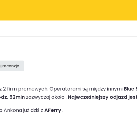
j recenzje
ez 2 firm promowych.
Operatorami są między innymi
Blue 
odz. 52min
zazwyczaj około .
Najwcześniejszy odjazd jest
 Ankona już dziś z
AFerry
.