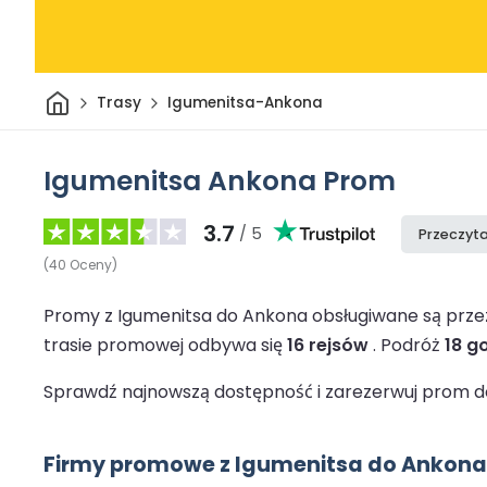
Dom
Trasy
Igumenitsa-Ankona
Igumenitsa Ankona Prom
3.7
/ 5
Przeczyta
(
40
Oceny
)
Promy z Igumenitsa do Ankona obsługiwane są prz
trasie promowej odbywa się
16 rejsów
.
Podróż
18 g
Sprawdź najnowszą dostępność i zarezerwuj prom do
Firmy promowe z Igumenitsa do Ankona