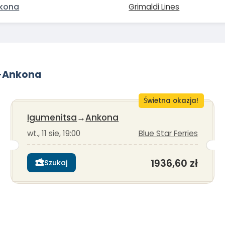
kona
Grimaldi Lines
a-Ankona
Świetna okazja!
Igumenitsa
→
Ankona
wt., 11 sie, 19:00
Blue Star Ferries
1936,60 zł
Szukaj