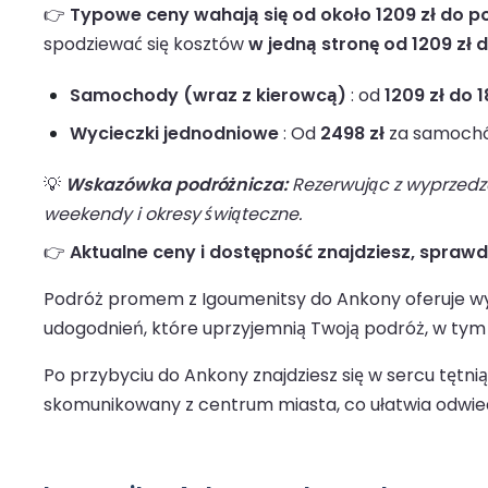
👉
Typowe ceny wahają się od około 1209 zł do po
spodziewać się kosztów
w jedną stronę od 1209 zł d
Samochody (wraz z kierowcą)
: od
1209 zł do 
Wycieczki jednodniowe
: Od
2498 zł
za samochó
💡
Wskazówka podróżnicza:
Rezerwując z wyprzedze
weekendy i okresy świąteczne.
👉
Aktualne ceny i dostępność znajdziesz, spraw
Podróż promem z Igoumenitsy do Ankony oferuje wyg
udogodnień, które uprzyjemnią Twoją podróż, w tym
Po przybyciu do Ankony znajdziesz się w sercu tętn
skomunikowany z centrum miasta, co ułatwia odwied