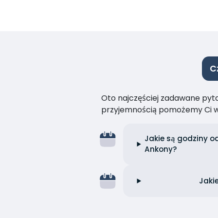
C
Oto najczęściej zadawane pytan
przyjemnością pomożemy Ci w
Jakie są godziny o
Ankony?
Jaki