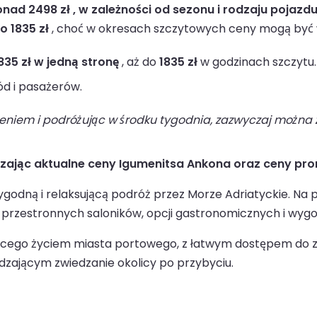
nad 2498 zł , w zależności od sezonu i rodzaju pojazdu
o 1835 zł
, choć w okresach szczytowych ceny mogą być 
1835 zł w jedną stronę
, aż do
1835 zł
w godzinach szczytu.
d i pasażerów.
niem i podróżując w środku tygodnia, zazwyczaj można z
dzając aktualne ceny Igumenitsa Ankona oraz ceny pr
odną i relaksującą podróż przez Morze Adriatyckie. Na p
 przestronnych saloników, opcji gastronomicznych i wygo
iącego życiem miasta portowego, z łatwym dostępem do zab
zającym zwiedzanie okolicy po przybyciu.