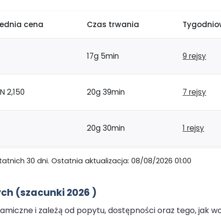
rednia cena
Czas trwania
Tygodniow
17g 5min
9 rejsy
N 2,150
20g 39min
7 rejsy
20g 30min
1 rejsy
nich 30 dni. Ostatnia aktualizacja: 08/08/2026 01:00
h (szacunki 2026 )
miczne i zależą od popytu, dostępności oraz tego, jak w