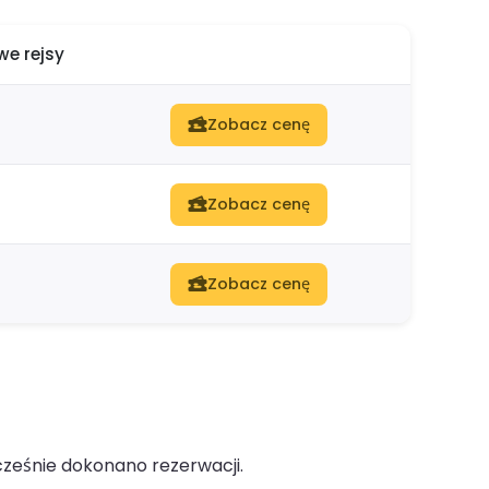
e rejsy
Zobacz cenę
Zobacz cenę
Zobacz cenę
cześnie dokonano rezerwacji.