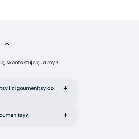
, skontaktuj się , a my z
sy i z Igoumenitsy do
goumenitsy?