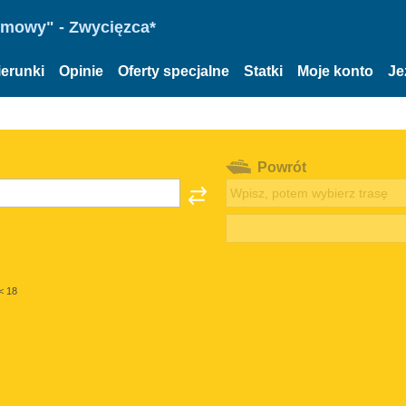
omowy" - Zwycięzca*
ierunki
Opinie
Oferty specjalne
Statki
Moje konto
Je
Powrót
< 18