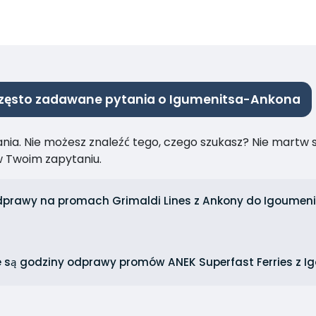
zęsto zadawane pytania o Igumenitsa-Ankona
ia. Nie możesz znaleźć tego, czego szukasz? Nie martw się
 Twoim zapytaniu.
dprawy na promach Grimaldi Lines z Ankony do Igoumenit
e są godziny odprawy promów ANEK Superfast Ferries z I