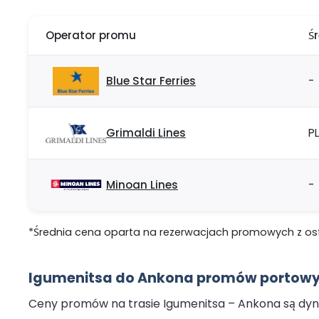
Operator promu
Ś
Blue Star Ferries
-
Grimaldi Lines
PL
Minoan Lines
-
*Średnia cena oparta na rezerwacjach promowych z ostat
Igumenitsa do Ankona promów portowyc
Ceny promów na trasie Igumenitsa – Ankona są dyna