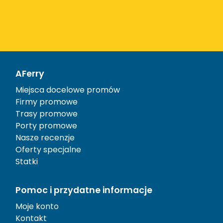
AFerry
Miejsca docelowe promów
Firmy promowe
Trasy promowe
Porty promowe
Nasze recenzje
Oferty specjalne
Statki
Pomoc i przydatne informacje
Moje konto
Kontakt