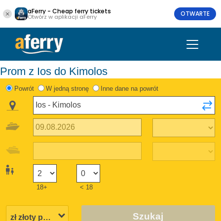
aFerry - Cheap ferry tickets
OTWARTE
Otwórz w aplikacji aFerry
Prom z Ios do Kimolos
Powrót
W jedną stronę
Inne dane na powrót
18+
< 18
Szukaj