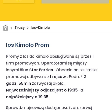
Dom
Trasy
Ios-Kimolo
Ios Kimolo Prom
Promy z Ios do Kimolo obsługiwane są przez 1
firm promowych.
Operatorami są między
innymi
Blue Star Ferries
.
Obecnie na tej trasie
promowej odbywa się
1 rejsów
.
Podróż
2
godz. 55min
zazwyczaj około .
Najwcześniejszy odjazd jest o 19:35
, a
najpóźniejszy o 19:35
.
Sprawdź najnowszą dostępność i zarezerwuj