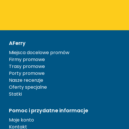
AFerry
Miejsca docelowe promów
Firmy promowe
Trasy promowe
Porty promowe
Nasze recenzje
Oferty specjalne
Statki
Pomoc i przydatne informacje
Moje konto
Kontakt