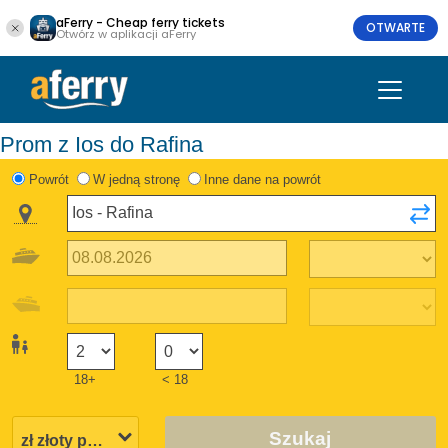
aFerry - Cheap ferry tickets
OTWARTE
Otwórz w aplikacji aFerry
Prom z Ios do Rafina
Powrót
W jedną stronę
Inne dane na powrót
18+
< 18
Szukaj