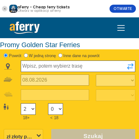
aFerry - Cheap ferry tickets
OTWARTE
Otwórz w aplikacji aFerry
Promy Golden Star Ferries
Powrót
W jedną stronę
Inne dane na powrót
18+
< 18
Szukaj