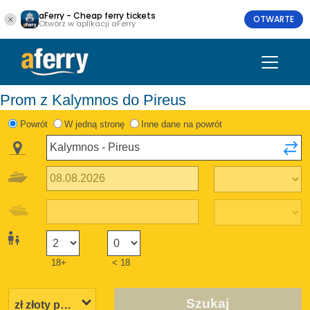
aFerry - Cheap ferry tickets
OTWARTE
Otwórz w aplikacji aFerry
Prom z Kalymnos do Pireus
Powrót
W jedną stronę
Inne dane na powrót
18+
< 18
Szukaj