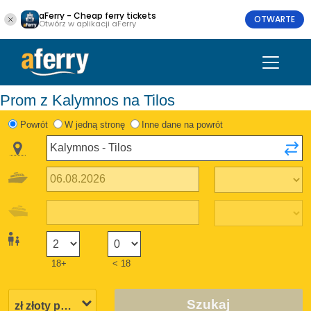
aFerry - Cheap ferry tickets
OTWARTE
Otwórz w aplikacji aFerry
Prom z Kalymnos na Tilos
Powrót
W jedną stronę
Inne dane na powrót
18+
< 18
Szukaj