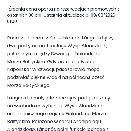
*Średnia cena oparta na rezerwacjach promowych z
ostatnich 30 dni. Ostatnia aktualizacja: 08/08/2026
01:00
Podróż promem z Kapellskär do Långnäs łączy
dwa porty na archipelagu Wysp Alandzkich,
położonym między Szwecją a Finlandią na
Morzu Bałtyckim. Gdy prom odpływa z
Kapellskär w Szwecji, pasażerowie mogą
podziwiać piękne widoki na północną część
Morza Bałtyckiego.
Långnäs to mały, ale znaczący port położony
na wschodnim wybrzeżu Wysp Alandzkich,
autonomicznego regionu Finlandii na Morzu
Bałtyckim. Położone w sercu Archipelagu
Alandzkiego, Långnäs pełni funkcję jednego z