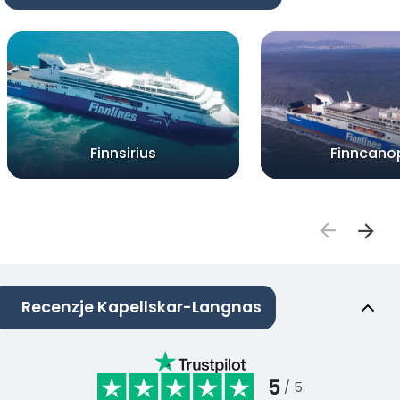
Finnsirius
Finncano
Recenzje Kapellskar-Langnas
5
/ 5