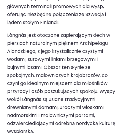
głównych terminali promowych dla wysp,
oferując niezbędne połączenia ze Szwecją i
lądem stałym Finlandii.
Långnäs jest otoczone zapierającym dech w
piersiach naturalnym pięknem Archipelagu
Alandzkiego, z jego krystalicznie czystymi
wodami, surowymi liniami brzegowymi i
bujnymi lasami. Obszar ten słynie ze
spokojnych, malowniczych krajobrazów, co
czyni go idealnym miejscem dla miłośników
przyrody i osób poszukujących spokoju. Wyspy
wokół Långnäs są usiane tradycyjnymi
drewnianymi domami, uroczymi wioskami
nadmorskimi i malowniczymi portami,
odzwierciedlającymi odrębną nordycką kulturę
wyspiarską.