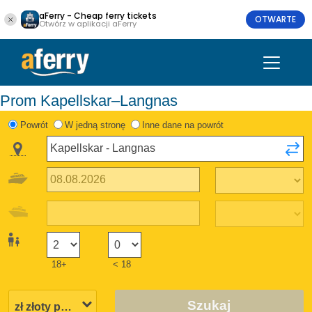
aFerry - Cheap ferry tickets
OTWARTE
Otwórz w aplikacji aFerry
Prom Kapellskar–Langnas
Powrót
W jedną stronę
Inne dane na powrót
18+
< 18
Szukaj