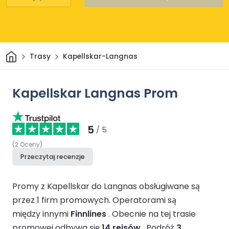
Dom
Trasy
Kapellskar-Langnas
Kapellskar Langnas Prom
5
/ 5
(
2
Oceny
)
Przeczytaj recenzje
Promy z Kapellskar do Langnas obsługiwane są
przez 1 firm promowych.
Operatorami są
między innymi
Finnlines
.
Obecnie na tej trasie
promowej odbywa się
14 rejsów
.
Podróż
3