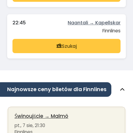
22:45
Naantali → Kapellskar
Finnlines
Szukaj
Najnowsze ceny biletów dla Finnlines
Świnoujście
→
Malmö
pt., 7 sie, 21:30
Finnlines