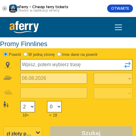
aFerry - Cheap ferry tickets
OTWARTE
Otwórz w aplikacji aFerry
Promy Finnlines
Powrót
W jedną stronę
Inne dane na powrót
18+
< 18
Szukaj