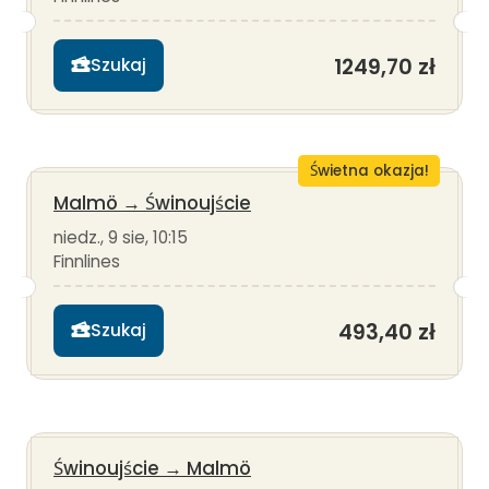
1249,70 zł
Szukaj
Świetna okazja!
Malmö
→
Świnoujście
niedz., 9 sie, 10:15
Finnlines
493,40 zł
Szukaj
Świnoujście
→
Malmö