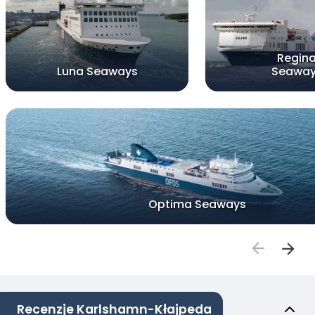
Regin
Luna Seaways
Seawa
Optima Seaways
Recenzje Karlshamn-Kłajpeda