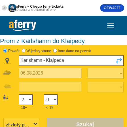
aFerry - Cheap ferry tickets
OTWARTE
Otwórz w aplikacji aFerry
Prom z Karlshamn do Klaipedy
Powrót
W jedną stronę
Inne dane na powrót
18+
< 18
Szukaj