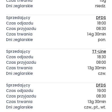
15g
niedz.
DFDS
18:00
08:30
14g 30min
pon.
TT-Line
18:30
08:00
13g 30min
czw.
DFDS
19:00
08:30
13g 30min
czw., pt., wt.