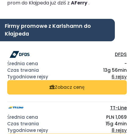
prom do Kłajpeda już dziś z
AFerry
.
Firmy promowe z Karlshamn do
Kłajpeda
DFDS
-
13g 56min
6 rejsy
Zobacz cenę
TT-Line
PLN 1,069
15g 4min
8 rejsy