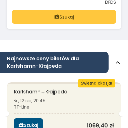
DFDS
Szukaj
Najnowsze ceny biletów dla
Karlshamn-Kłajpeda
Świetna okazja!
Karlshamn
→
Kłajpeda
śr., 12 sie, 20:45
TT-Line
1069,40 zł
Szukaj