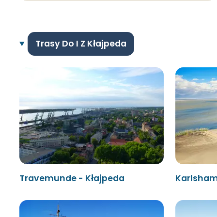
Trasy Do I Z Kłajpeda
Travemunde - Kłajpeda
Karlsham