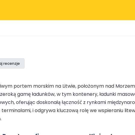
j recenzje
uchliwym portem morskim na Litwie, położonym nad Morzem 
ąc szeroką gamę ładunków, w tym kontenery, ładunki masowe
wych, oferując doskonałą łączność z rynkami międzynarod
terminalami, i odgrywa kluczową rolę we wspieraniu litew
.