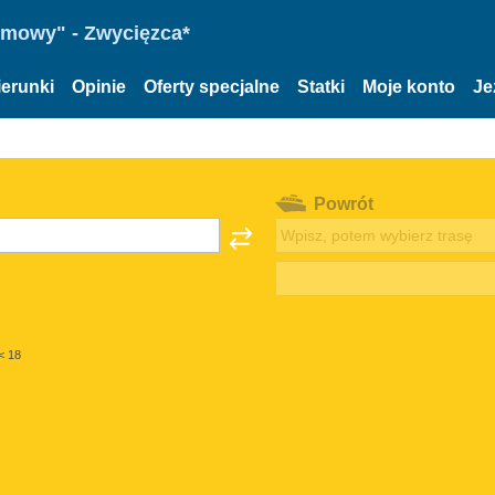
omowy" - Zwycięzca*
ierunki
Opinie
Oferty specjalne
Statki
Moje konto
Je
Powrót
< 18