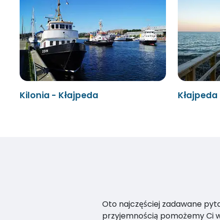
Kilonia - Kłajpeda
Kłajpeda 
Oto najczęściej zadawane pytan
przyjemnością pomożemy Ci w