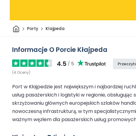
Dom
Porty
Kłajpeda
Informacje O Porcie Kłajpeda
4.5
/ 5
Przeczyta
(
4
Oceny
)
Port w Kłajpedzie jest największym i najbardziej r
usług pasażerskich i logistyki w regionie, obsługuj
skrzyżowaniu głównych europejskich szlaków handlo
nowoczesną infrastrukturą, w tym specjalistycznymi 
ważnym węzłem dla pasażerskich usług promowych