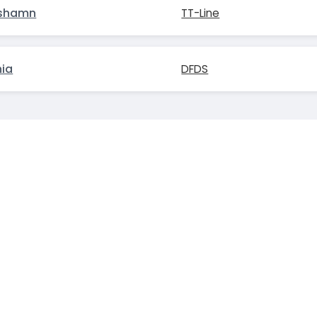
lshamn
TT-Line
nia
DFDS