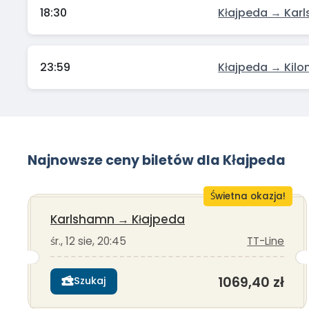
18:30
Kłajpeda → Kar
23:59
Kłajpeda → Kilo
Najnowsze ceny biletów dla Kłajpeda
Świetna okazja!
Karlshamn
→
Kłajpeda
śr., 12 sie, 20:45
TT-Line
1069,40 zł
Szukaj