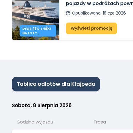
pojazdy w podróżach pow
Opublikowano
:
18 cze 2026
Wyświetl promocję
DFDS: 15% ZNIŻKI
NA LOTY
POWROTNE NA
BAŁTYK
Tablica odlotów dla Kłajpeda
Sobota, 8 Sierpnia 2026
Godzina wyjazdu
Trasa