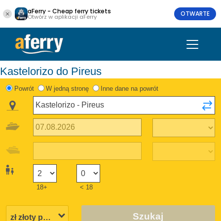
aFerry - Cheap ferry tickets
OTWARTE
Otwórz w aplikacji aFerry
Kastelorizo do Pireus
Powrót
W jedną stronę
Inne dane na powrót
18+
< 18
Szukaj