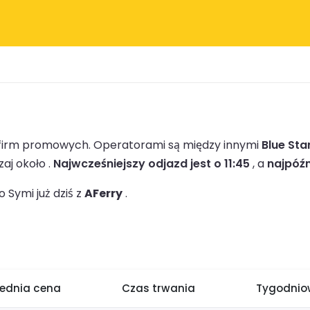
1 firm promowych.
Operatorami są między innymi
Blue Sta
aj około .
Najwcześniejszy odjazd jest o 11:45
, a
najpóźn
Symi już dziś z
AFerry
.
rednia cena
Czas trwania
Tygodniow