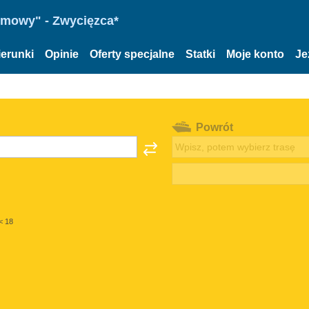
omowy" - Zwycięzca*
ierunki
Opinie
Oferty specjalne
Statki
Moje konto
Je
Powrót
< 18