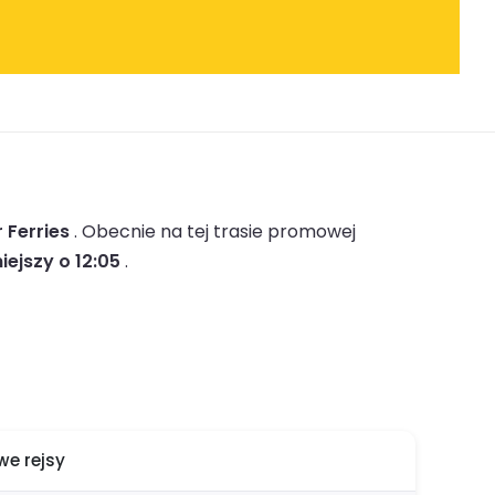
r Ferries
.
Obecnie na tej trasie promowej
iejszy o 12:05
.
e rejsy