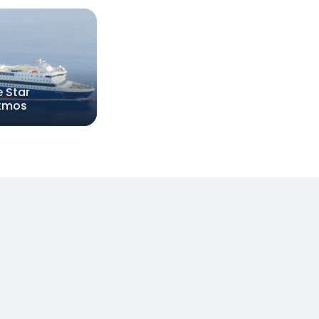
e Star
tmos