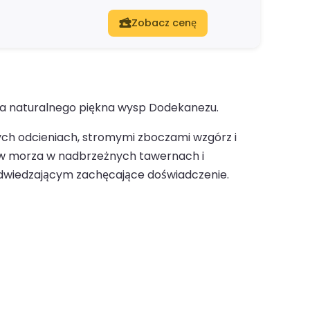
Zobacz cenę
nia naturalnego piękna wysp Dodekanezu.
ych odcieniach, stromymi zboczami wzgórz i
ów morza w nadbrzeżnych tawernach i
odwiedzającym zachęcające doświadczenie.