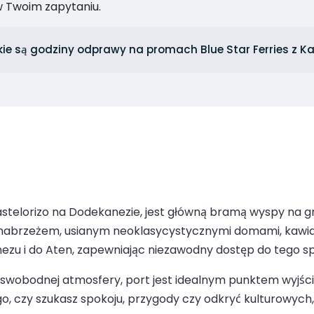
 Twoim zapytaniu.
kie są godziny odprawy na promach Blue Star Ferries z Ka
stelorizo na Dodekanezie, jest główną bramą wyspy na grec
abrzeżem, usianym neoklasycystycznymi domami, kawiarn
u i do Aten, zapewniając niezawodny dostęp do tego spo
i i swobodnej atmosfery, port jest idealnym punktem wyjś
 tego, czy szukasz spokoju, przygody czy odkryć kulturowy