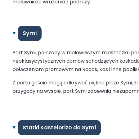
malownicze wrażenia z podróży.
Symi
Port Symi, położony w malowniczym miasteczku port
neoklasycystycznych domów schodzących kaskadowo 
połączeniom promowym na Rodos, Kos i inne poblisk
Z portu goście mogą odkrywać piękne plaże Symi, za
przygody na wyspie, port Symi zapewnia niezapomn
Statki Kastelorizo do Symi