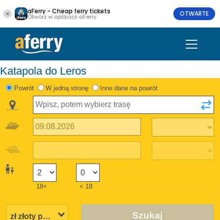
aFerry - Cheap ferry tickets
OTWARTE
Otwórz w aplikacji aFerry
Katapola do Leros
Powrót
W jedną stronę
Inne dane na powrót
18+
< 18
Szukaj