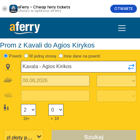
aFerry - Cheap ferry tickets
OTWARTE
Otwórz w aplikacji aFerry
Prom z Kavali do Agios Kirykos
Powrót
W jedną stronę
Inne dane na powrót
18+
< 18
Szukaj