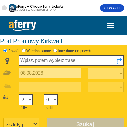
aFerry - Cheap ferry tickets
OTWARTE
Otwórz w aplikacji aFerry
Port Promowy Kirkwall
Powrót
W jedną stronę
Inne dane na powrót
18+
< 18
Szukaj