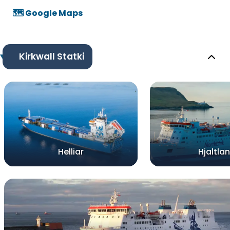
🗺️ Google Maps
Kirkwall Statki
Helliar
Hjaltla