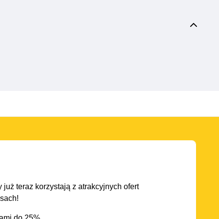
 już teraz korzystają z atrakcyjnych ofert
asach!
iami do 25%