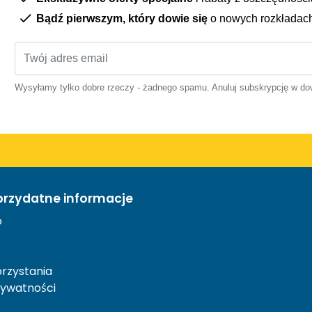
Bądź pierwszym, który dowie się
o nowych rozkładac
Wysyłamy tylko dobre rzeczy - żadnego spamu. Anuluj subskrypcję w 
przydatne informacje
o
rzystania
rywatności