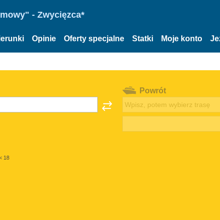
omowy" - Zwycięzca*
ierunki
Opinie
Oferty specjalne
Statki
Moje konto
Je
Powrót
< 18