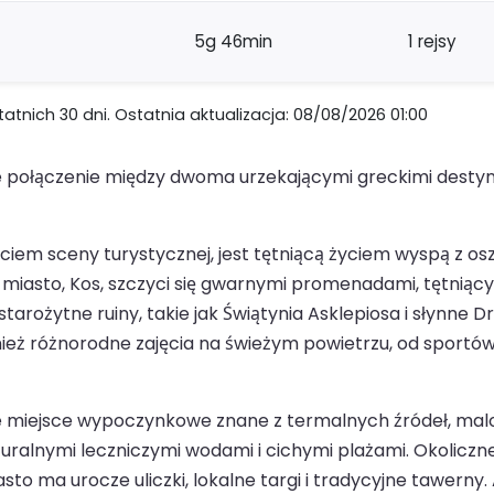
5g 46min
1 rejsy
nich 30 dni. Ostatnia aktualizacja: 08/08/2026 01:00
e połączenie między dwoma urzekającymi greckimi destyn
j życiem sceny turystycznej, jest tętniącą życiem wyspą z 
miasto, Kos, szczyci się gwarnymi promenadami, tętniąc
ożytne ruiny, takie jak Świątynia Asklepiosa i słynne Dr
nież różnorodne zajęcia na świeżym powietrzu, od sport
ojne miejsce wypoczynkowe znane z termalnych źródeł, m
turalnymi leczniczymi wodami i cichymi plażami. Okoliczne 
sto ma urocze uliczki, lokalne targi i tradycyjne tawerny.