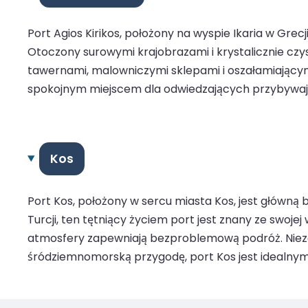
Port Agios Kirikos, położony na wyspie Ikaria w Gre
Otoczony surowymi krajobrazami i krystalicznie czys
tawernami, malowniczymi sklepami i oszałamiającymi
spokojnym miejscem dla odwiedzających przybyw
Kos
Port Kos, położony w sercu miasta Kos, jest główną
Turcji, ten tętniący życiem port jest znany ze swoj
atmosfery zapewniają bezproblemową podróż. Niezal
śródziemnomorską przygodę, port Kos jest idealny