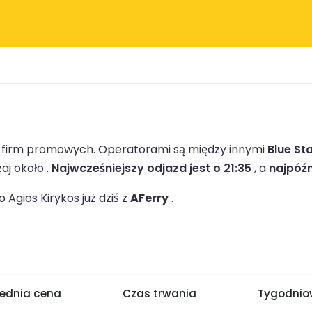
 1 firm promowych.
Operatorami są między innymi
Blue Sta
j około .
Najwcześniejszy odjazd jest o 21:35
, a
najpóźn
Agios Kirykos już dziś z
AFerry
.
rednia cena
Czas trwania
Tygodniow