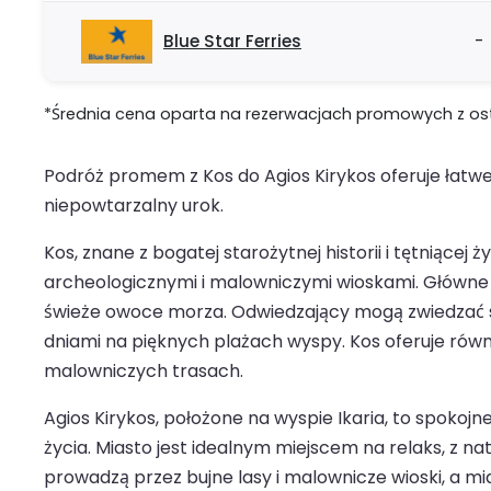
Blue Star Ferries
-
*Średnia cena oparta na rezerwacjach promowych z ostat
Podróż promem z Kos do Agios Kirykos oferuje łatw
niepowtarzalny urok.
Kos, znane z bogatej starożytnej historii i tętniące
archeologicznymi i malowniczymi wioskami. Główne 
świeże owoce morza. Odwiedzający mogą zwiedzać star
dniami na pięknych plażach wyspy. Kos oferuje rów
malowniczych trasach.
Agios Kirykos, położone na wyspie Ikaria, to spok
życia. Miasto jest idealnym miejscem na relaks, z na
prowadzą przez bujne lasy i malownicze wioski, a mia