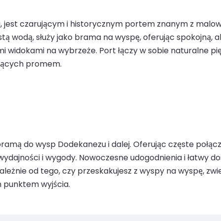
cji, jest czarującym i historycznym portem znanym z malo
tą wodą, służy jako brama na wyspę, oferując spokojną, a
 widokami na wybrzeże. Port łączy w sobie naturalne pięk
ających promem.
 bramą do wysp Dodekanezu i dalej. Oferując częste połąc
ej wydajności i wygody. Nowoczesne udogodnienia i łatwy d
eżnie od tego, czy przeskakujesz z wyspy na wyspę, zwie
m punktem wyjścia.