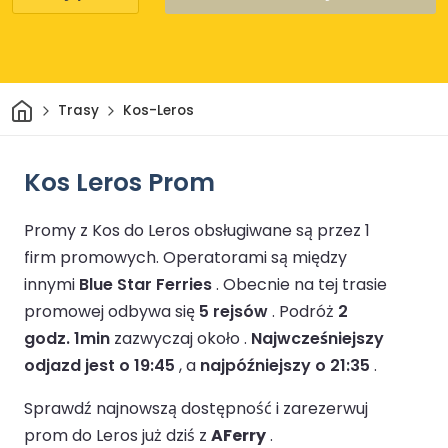
Dom
Trasy
Kos-Leros
Kos Leros Prom
Promy z Kos do Leros obsługiwane są przez 1
firm promowych.
Operatorami są między
innymi
Blue Star Ferries
.
Obecnie na tej trasie
promowej odbywa się
5 rejsów
.
Podróż
2
godz. 1min
zazwyczaj około .
Najwcześniejszy
odjazd jest o 19:45
, a
najpóźniejszy o 21:35
.
Sprawdź najnowszą dostępność i zarezerwuj
prom do Leros już dziś z
AFerry
.