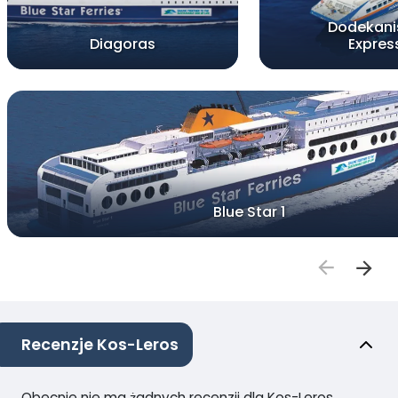
Dodekani
Diagoras
Expres
Blue Star 1
Recenzje Kos-Leros
Obecnie nie ma żadnych recenzji dla Kos-Leros