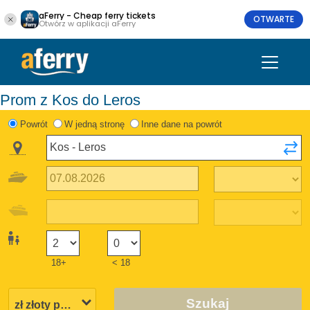
aFerry - Cheap ferry tickets
OTWARTE
Otwórz w aplikacji aFerry
Prom z Kos do Leros
Powrót
W jedną stronę
Inne dane na powrót
18+
< 18
Szukaj