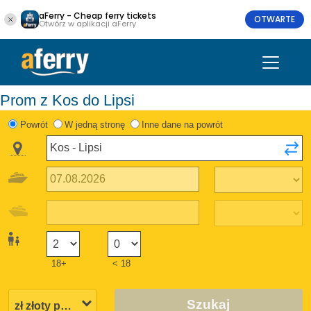
aFerry - Cheap ferry tickets
OTWARTE
Otwórz w aplikacji aFerry
Prom z Kos do Lipsi
Powrót
W jedną stronę
Inne dane na powrót
18+
< 18
Szukaj