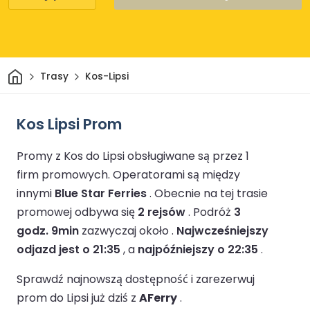
Dom
Trasy
Kos-Lipsi
Kos Lipsi Prom
Promy z Kos do Lipsi obsługiwane są przez 1
firm promowych.
Operatorami są między
innymi
Blue Star Ferries
.
Obecnie na tej trasie
promowej odbywa się
2 rejsów
.
Podróż
3
godz. 9min
zazwyczaj około .
Najwcześniejszy
odjazd jest o 21:35
, a
najpóźniejszy o 22:35
.
Sprawdź najnowszą dostępność i zarezerwuj
prom do Lipsi już dziś z
AFerry
.