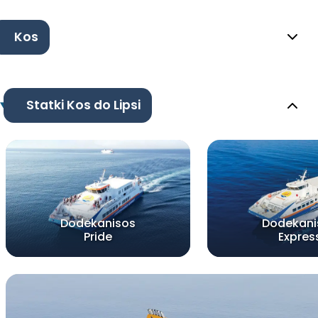
Kos
Statki Kos do Lipsi
Dodekanisos
Dodekani
Pride
Expres