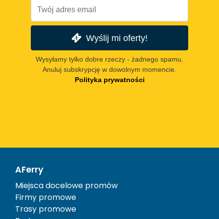
Wyślij mi oferty!
Wysyłamy tylko dobre rzeczy - żadnego spamu.
Anuluj subskrypcję w dowolnym momencie.
Polityka prywatności
AFerry
Miejsca docelowe promów
Firmy promowe
Trasy promowe