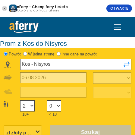
aFerry - Cheap ferry tickets
OTWARTE
Otwórz w aplikacji aFerry
Prom z Kos do Nisyros
Powrót
W jedną stronę
Inne dane na powrót
18+
< 18
Szukaj