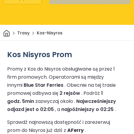
Dom
Trasy
Kos-Nisyros
Kos Nisyros Prom
Promy z Kos do Nisyros obsługiwane są przez 1
firm promowych.
Operatorami są między
innymi
Blue Star Ferries
.
Obecnie na tej trasie
promowej odbywa się
2 rejsów
.
Podróż
1
godz. 5min
zazwyczaj około .
Najwcześniejszy
odjazd jest o 02:05
, a
najpóźniejszy o 02:25
.
Sprawdź najnowszą dostępność i zarezerwuj
prom do Nisyros już dziś z
AFerry
.