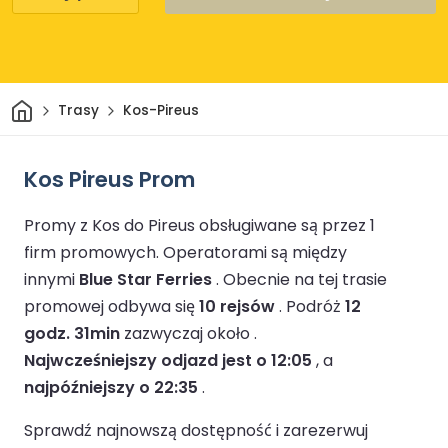
Dom
Trasy
Kos-Pireus
Kos Pireus Prom
Promy z Kos do Pireus obsługiwane są przez 1
firm promowych.
Operatorami są między
innymi
Blue Star Ferries
.
Obecnie na tej trasie
promowej odbywa się
10 rejsów
.
Podróż
12
godz. 31min
zazwyczaj około .
Najwcześniejszy odjazd jest o 12:05
, a
najpóźniejszy o 22:35
.
Sprawdź najnowszą dostępność i zarezerwuj