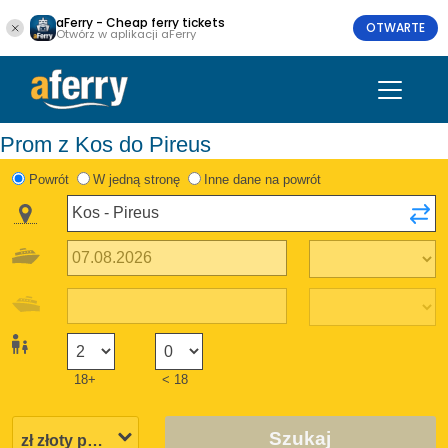
aFerry - Cheap ferry tickets
OTWARTE
Otwórz w aplikacji aFerry
Prom z Kos do Pireus
Powrót
W jedną stronę
Inne dane na powrót
18+
< 18
Szukaj