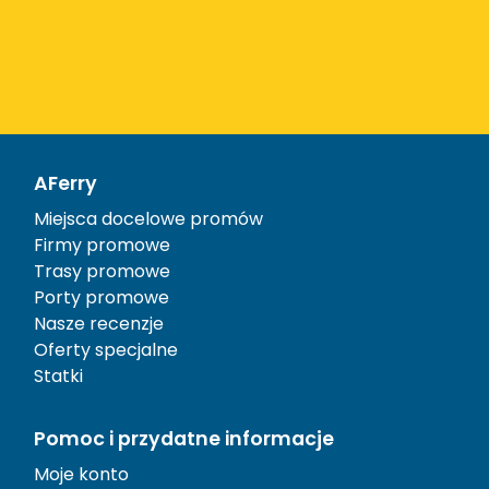
AFerry
Miejsca docelowe promów
Firmy promowe
Trasy promowe
Porty promowe
Nasze recenzje
Oferty specjalne
Statki
Pomoc i przydatne informacje
Moje konto