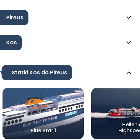
Pireus
Kos
Statki Kos do Pireus
Helleni
Blue Star 1
Highspe