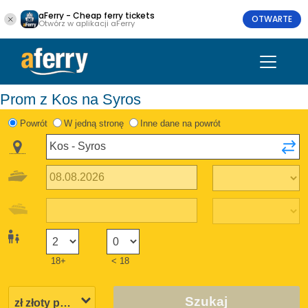
aFerry - Cheap ferry tickets
OTWARTE
Otwórz w aplikacji aFerry
Prom z Kos na Syros
Powrót
W jedną stronę
Inne dane na powrót
18+
< 18
Szukaj