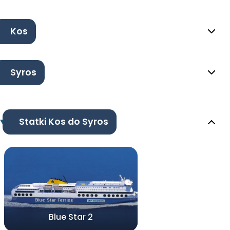
Kos
Syros
Statki Kos do Syros
Blue Star 2