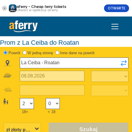
aFerry - Cheap ferry tickets
OTWARTE
Otwórz w aplikacji aFerry
Prom z La Ceiba do Roatan
Powrót
W jedną stronę
Inne dane na powrót
18+
< 18
Szukaj