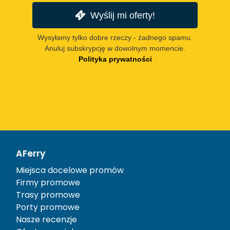
Wyślij mi oferty!
Wysyłamy tylko dobre rzeczy - żadnego spamu.
Anuluj subskrypcję w dowolnym momencie.
Polityka prywatności
AFerry
Miejsca docelowe promów
Firmy promowe
Trasy promowe
Porty promowe
Nasze recenzje