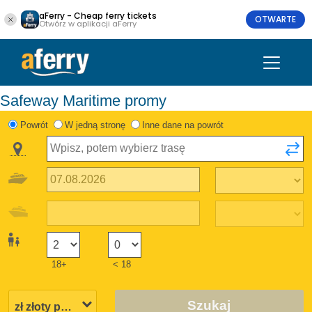
aFerry - Cheap ferry tickets
OTWARTE
Otwórz w aplikacji aFerry
Safeway Maritime promy
Powrót
W jedną stronę
Inne dane na powrót
18+
< 18
Szukaj