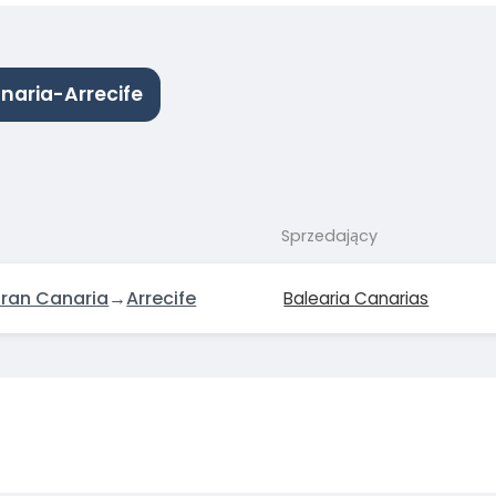
naria-Arrecife
Sprzedający
Gran Canaria
→
Arrecife
Balearia Canarias