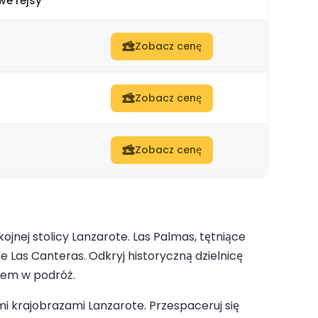
e rejsy
Zobacz cenę
Zobacz cenę
Zobacz cenę
jnej stolicy Lanzarote. Las Palmas, tętniące
e Las Canteras. Odkryj historyczną dzielnicę
niem w podróż.
 krajobrazami Lanzarote. Przespaceruj się