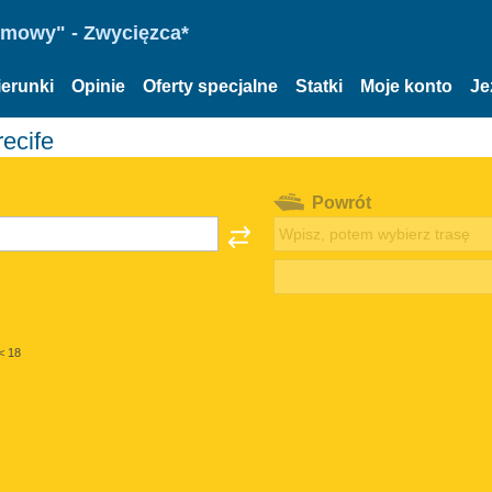
omowy" - Zwycięzca*
ierunki
Opinie
Oferty specjalne
Statki
Moje konto
Je
ecife
Powrót
< 18