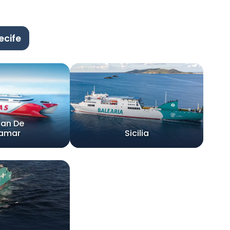
ecife
can De
namar
Sicilia