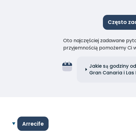
Często za
Oto najczęściej zadawane pytan
przyjemnością pomożemy Ci w
Jakie są godziny o
Gran Canaria i Las
Arrecife