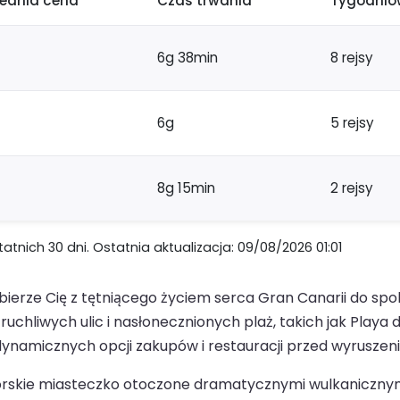
rednia cena
Czas trwania
Tygodniow
6g 38min
8 rejsy
6g
5 rejsy
8g 15min
2 rejsy
nich 30 dni. Ostatnia aktualizacja: 09/08/2026 01:01
ierze Cię z tętniącego życiem serca Gran Canarii do spoko
uchliwych ulic i nasłonecznionych plaż, takich jak Playa d
z dynamicznych opcji zakupów i restauracji przed wyrusze
orskie miasteczko otoczone dramatycznymi wulkanicznymi