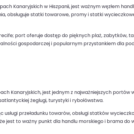
ach Kanaryjskich w Hiszpanii, jest ważnym węzłem handlu 
ia, obsługuje statki towarowe, promy i statki wycieczkow
fe; port oferuje dostęp do pięknych plaż, zabytków, takic
iałalności gospodarczej i popularnym przystankiem dla po
h Kanaryjskich, jest jednym z najważniejszych portów w r
tlantyckiej żeglugi, turystyki i rybołówstwa.
ząc usługi przeładunku towarów, obsługi statków wyciecz
że jest to ważny punkt dla handlu morskiego i brama do w