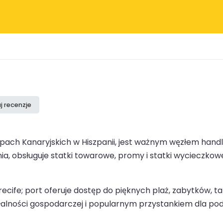
j recenzje
ach Kanaryjskich w Hiszpanii, jest ważnym węzłem handlu 
ia, obsługuje statki towarowe, promy i statki wycieczkow
fe; port oferuje dostęp do pięknych plaż, zabytków, takic
iałalności gospodarczej i popularnym przystankiem dla po