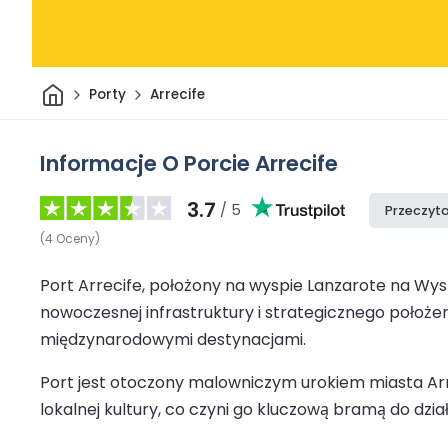
Dom
Porty
Arrecife
Informacje O Porcie Arrecife
3.7
/ 5
Przeczyta
(
4
Oceny
)
Port Arrecife, położony na wyspie Lanzarote na Wysp
nowoczesnej infrastruktury i strategicznego położen
międzynarodowymi destynacjami.
Port jest otoczony malowniczym urokiem miasta Arreci
lokalnej kultury, co czyni go kluczową bramą do dz