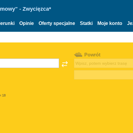
omowy" - Zwycięzca*
ierunki
Opinie
Oferty specjalne
Statki
Moje konto
Je
Powrót
< 18