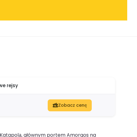
e rejsy
Zobacz cenę
a Katapolą, głównym portem Amorgos na