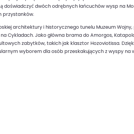
 chcą doświadczyć dwóch odrębnych łańcuchów wysp na Mor
ch przystanków.
skiej architektury i historycznego tunelu Muzeum Wojny, 
ia na Cykladach. Jako główna brama do Amorgos, Katapol
ltowych zabytków, takich jak klasztor Hozoviotissa. Dzi
arnym wyborem dla osób przeskakujących z wyspy na wysp