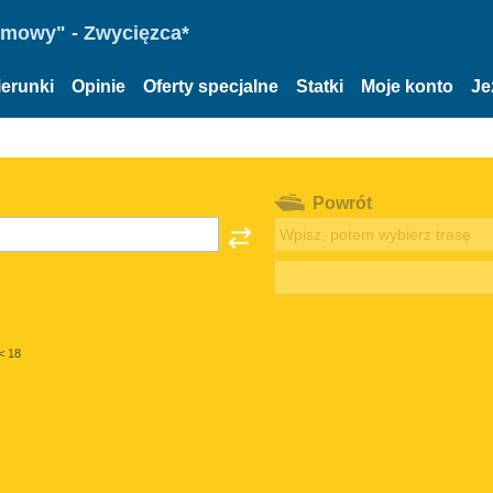
omowy" - Zwycięzca*
ierunki
Opinie
Oferty specjalne
Statki
Moje konto
Je
Powrót
< 18