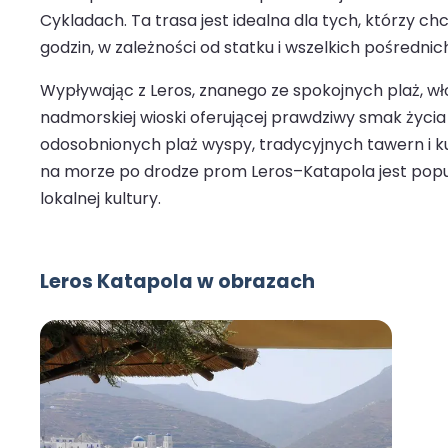
Cykladach. Ta trasa jest idealna dla tych, którzy
godzin, w zależności od statku i wszelkich pośredni
Wypływając z Leros, znanego ze spokojnych plaż, wło
nadmorskiej wioski oferującej prawdziwy smak życ
odosobnionych plaż wyspy, tradycyjnych tawern i ku
na morze po drodze prom Leros–Katapola jest popul
lokalnej kultury.
Leros Katapola w obrazach