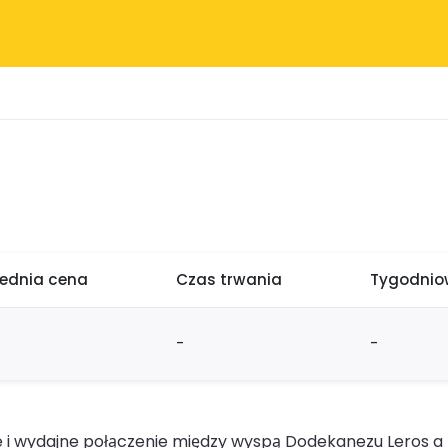
rednia cena
Czas trwania
Tygodniow
-
-
 i wydajne połączenie między wyspą Dodekanezu Leros 