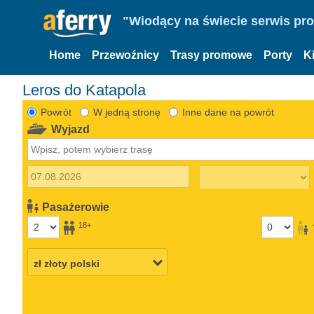
"Wiodący na świecie serwis pr
Home
Przewoźnicy
Trasy promowe
Porty
K
Leros do Katapola
Powrót
W jedną stronę
Inne dane na powrót
Wyjazd
Pasażerowie
18+