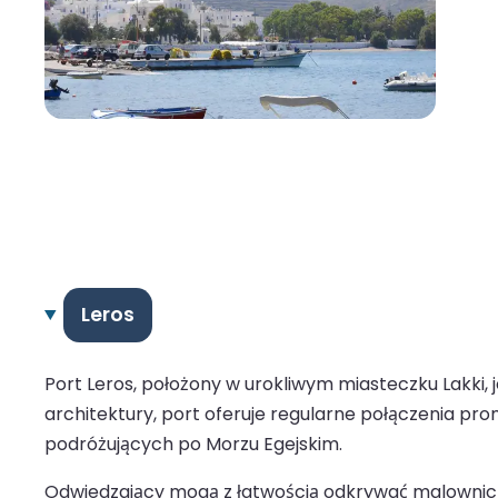
Leros
Port Leros, położony w urokliwym miasteczku Lakki,
architektury, port oferuje regularne połączenia pr
podróżujących po Morzu Egejskim.
Odwiedzający mogą z łatwością odkrywać malownicze