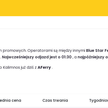
irm promowych.
Operatorami są między innymi
Blue Star F
.
Najwcześniejszy odjazd jest o 01:30
, a
najpóźniejszy o
 Kalimnos już dziś z
AFerry
.
rednia cena
Czas trwania
Tygodniow