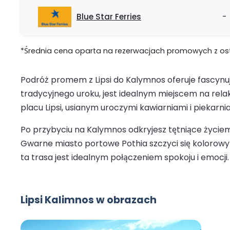
Blue Star Ferries
-
*Średnia cena oparta na rezerwacjach promowych z ostat
Podróż promem z Lipsi do Kalymnos oferuje fascynuj
tradycyjnego uroku, jest idealnym miejscem na rel
placu Lipsi, usianym uroczymi kawiarniami i piekarni
Po przybyciu na Kalymnos odkryjesz tętniące życiem 
Gwarne miasto portowe Pothia szczyci się kolorow
ta trasa jest idealnym połączeniem spokoju i emocji.
Lipsi Kalimnos w obrazach