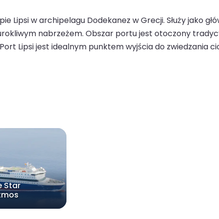
pie Lipsi w archipelagu Dodekanez w Grecji. Służy jako g
 urokliwym nabrzeżem. Obszar portu jest otoczony tradyc
Port Lipsi jest idealnym punktem wyjścia do zwiedzania c
e Star
tmos