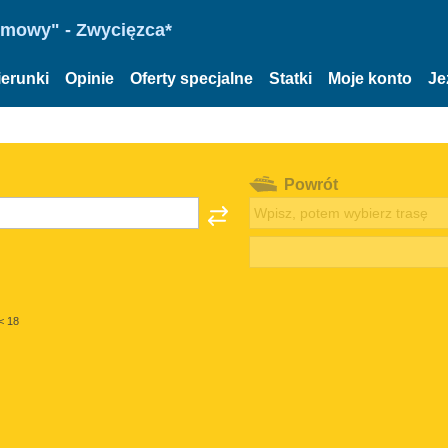
omowy" - Zwycięzca*
ierunki
Opinie
Oferty specjalne
Statki
Moje konto
Je
Powrót
< 18