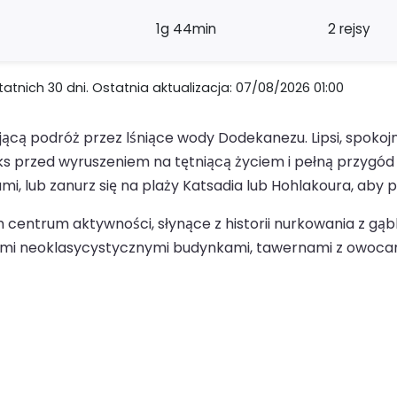
1g 44min
2 rejsy
nich 30 dni. Ostatnia aktualizacja: 07/08/2026 01:00
ącą podróż przez lśniące wody Dodekanezu. Lipsi, spokojn
aks przed wyruszeniem na tętniącą życiem i pełną przygó
ami, lub zanurz się na plaży Katsadia lub Hohlakoura, aby 
centrum aktywności, słynące z historii nurkowania z gąbk
ymi neoklasycystycznymi budynkami, tawernami z owocam