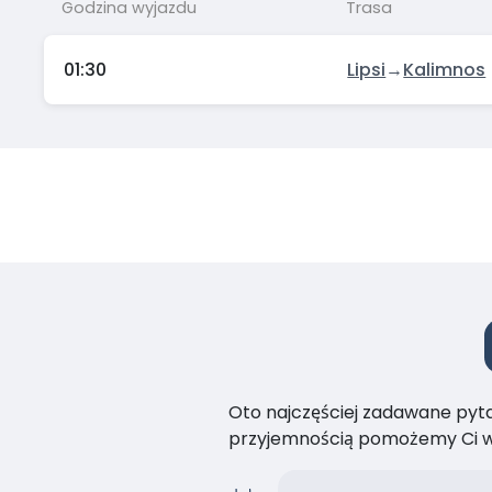
Godzina wyjazdu
Trasa
01:30
Lipsi
→
Kalimnos
Oto najczęściej zadawane pytan
przyjemnością pomożemy Ci w