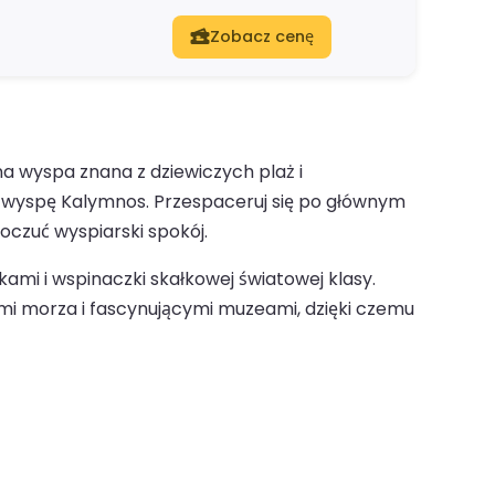
Zobacz cenę
a wyspa znana z dziewiczych plaż i
d wyspę Kalymnos. Przespaceruj się po głównym
poczuć wyspiarski spokój.
ami i wspinaczki skałkowej światowej klasy.
i morza i fascynującymi muzeami, dzięki czemu