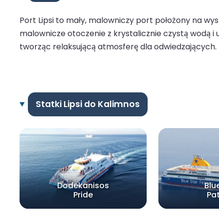
Port Lipsi to mały, malowniczy port położony na wys
malownicze otoczenie z krystalicznie czystą wodą i
tworząc relaksującą atmosferę dla odwiedzających. 
Statki Lipsi do Kalimnos
Dodekanisos
Blu
Pride
Pa