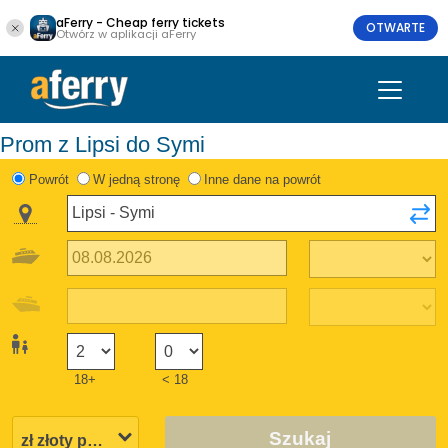
aFerry - Cheap ferry tickets
OTWARTE
Otwórz w aplikacji aFerry
Prom z Lipsi do Symi
Powrót
W jedną stronę
Inne dane na powrót
18+
< 18
Szukaj