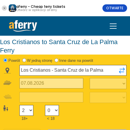
aFerry - Cheap ferry tickets
OTWARTE
Otwórz w aplikacji aFerry
Los Cristianos to Santa Cruz de La Palma
Ferry
Powrót
W jedną stronę
Inne dane na powrót
18+
< 18