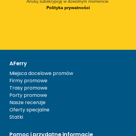
Anuluj subskrypcję w dowolnym momencie.
Polityka prywatności
AFerry
Miejsca docelowe promów
Firmy promowe
Trasy promowe
Porty promowe
Nasze recenzje
Oferty specjalne
Statki
Pomoc i przydatne informacje