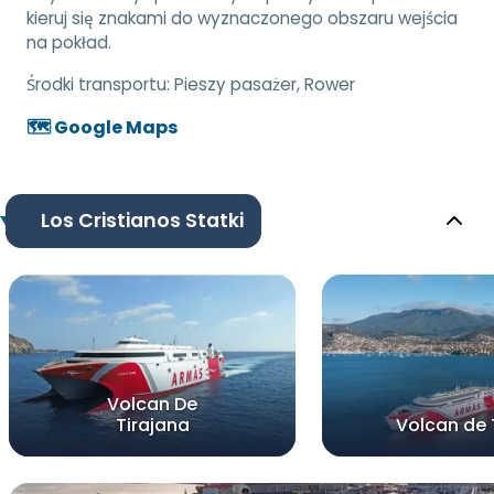
kieruj się znakami do wyznaczonego obszaru wejścia
na pokład.
Środki transportu:
Pieszy pasażer, Rower
🗺️ Google Maps
Los Cristianos Statki
Volcan De
Tirajana
Volcan de