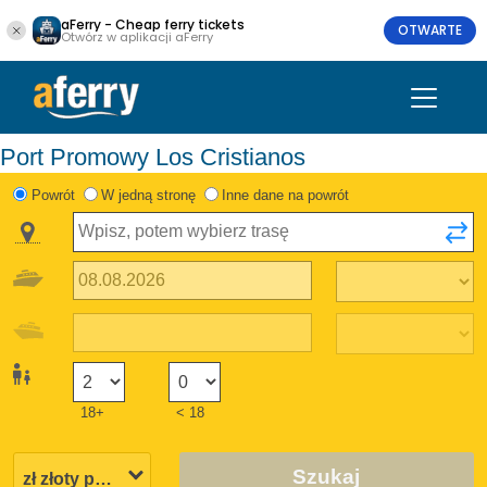
aFerry - Cheap ferry tickets
OTWARTE
Otwórz w aplikacji aFerry
Port Promowy Los Cristianos
Powrót
W jedną stronę
Inne dane na powrót
18+
< 18
Szukaj