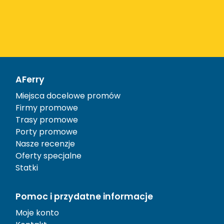
AFerry
Miejsca docelowe promów
Firmy promowe
Trasy promowe
Porty promowe
Nasze recenzje
Oferty specjalne
Statki
Pomoc i przydatne informacje
Moje konto