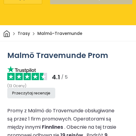
Dom
Trasy
Malmö-Travemunde
Malmö Travemunde Prom
4.1
/ 5
(
13
Oceny
)
Przeczytaj recenzje
Promy z Malmö do Travemunde obsługiwane
są przez 1 firm promowych.
Operatorami są
między innymi
Finnlines
.
Obecnie na tej trasie
promowej odbywa się
19 rejsów
.
Podróż
9