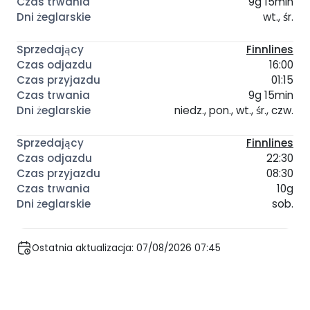
9g 15min
wt., śr.
Finnlines
16:00
01:15
9g 15min
niedz., pon., wt., śr., czw.
Finnlines
22:30
08:30
10g
sob.
Ostatnia aktualizacja: 07/08/2026 07:45