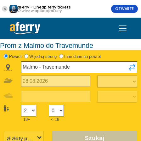
aFerry - Cheap ferry tickets
OTWARTE
Otwórz w aplikacji aFerry
Prom z Malmo do Travemunde
Powrót
W jedną stronę
Inne dane na powrót
18+
< 18
Szukaj