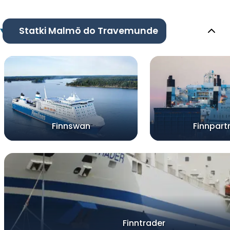
Statki Malmö do Travemunde
Finnswan
Finnpart
Finntrader