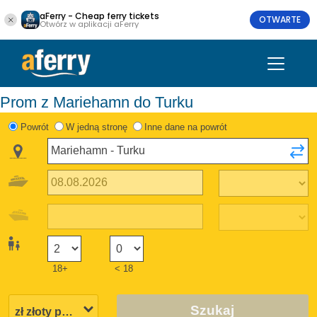
aFerry - Cheap ferry tickets
OTWARTE
Otwórz w aplikacji aFerry
Prom z Mariehamn do Turku
Powrót
W jedną stronę
Inne dane na powrót
18+
< 18
Szukaj