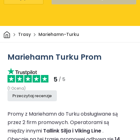
Dom
Trasy
Mariehamn-Turku
Mariehamn Turku Prom
5
/ 5
(
1
Ocena
)
Przeczytaj recenzje
Promy z Mariehamn do Turku obsługiwane są
przez 2 firm promowych.
Operatorami są
między innymi
Tallink Silja i Viking Line
.
Obecnie na tej trasie promowej odbywa się
14