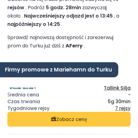
rejsów
.
Podróż
5 godz. 28min
zazwyczaj
około .
Najwcześniejszy odjazd jest o 13:45
, a
najpóźniejszy o 14:25
.
Sprawdź najnowszą dostępność i zarezerwuj
prom do Turku już dziś z
AFerry
.
Firmy promowe z Mariehamn do Turku
Tallink Silja
-
5g 30min
7 rejsy
Zobacz cenę