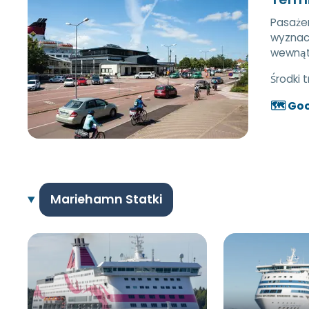
Pasażer
wyznac
wewnąt
Środki 
🗺️ Go
Mariehamn Statki