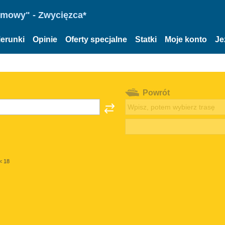
omowy" - Zwycięzca*
ierunki
Opinie
Oferty specjalne
Statki
Moje konto
Je
Powrót
< 18