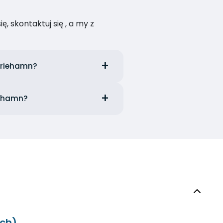
, skontaktuj się , a my z
Mariehamn?
iehamn?
ych)