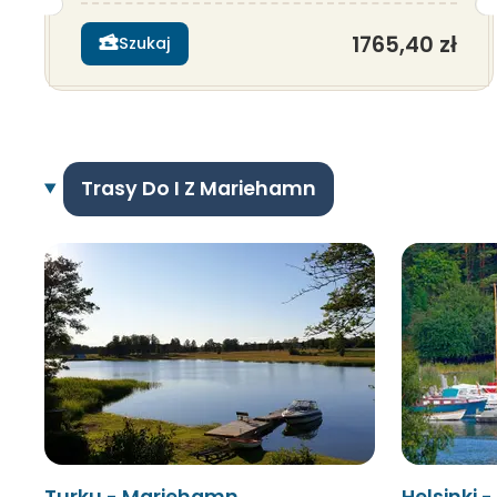
1765,40 zł
Szukaj
Trasy Do I Z Mariehamn
Turku - Mariehamn
Helsinki 