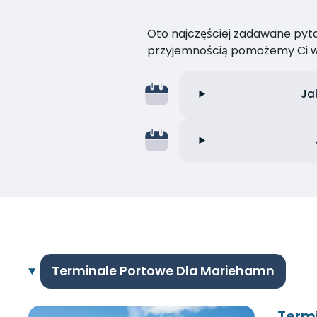
Oto najczęściej zadawane pytan
przyjemnością pomożemy Ci w
Ja
Terminale Portowe Dla Mariehamn
Term