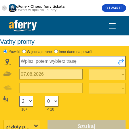
aFerry - Cheap ferry tickets
OTWARTE
Otwórz w aplikacji aFerry
Vathy promy
Powrót
W jedną stronę
Inne dane na powrót
18+
< 18
Szukaj