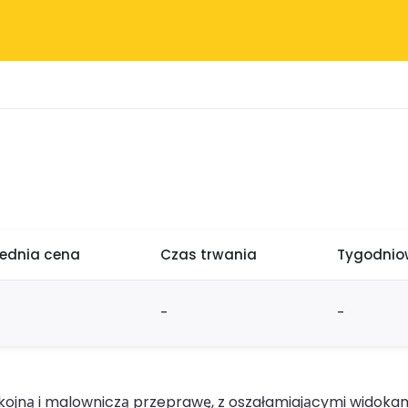
rednia cena
Czas trwania
Tygodniow
-
-
ojną i malowniczą przeprawę, z oszałamiającymi widokami