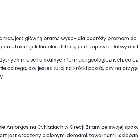
amas, jest główną bramą wyspy dla podróży promem do i z
i, takimi jak Kimolos i Sifnos, port zapewnia łatwy dost
arożytnych miejsc i unikalnych formacji geologicznych, co
żnie od tego, czy jesteś tutaj na krótki postój, czy na p
y.
ie Amorgos na Cykladach w Grecji. Znany ze swojej spoko
Port jest otoczony bielonymi domami, tawernami i sklepa