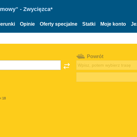
omowy" - Zwycięzca*
ierunki
Opinie
Oferty specjalne
Statki
Moje konto
Je
Powrót
< 18