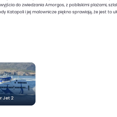
 wyjścia do zwiedzania Amorgos, z pobliskimi plażami, szla
y Katapoli i jej malownicze piękno sprawiają, że jest to 
r Jet 2