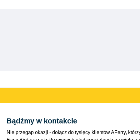
Bądźmy w kontakcie
Nie przegap okazji - dołącz do tysięcy klientów AFerry, którzy
Early Bird oraz ekskluzywnych ofert specjalnych na wielu tr