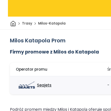
Dom
Trasy
Milos-Katapola
Milos Katapola Prom
Firmy promowe z Milos do Katapola
Operator promu
Ś
Seajets
-
Podróż promem między Milos i Katapolą oferuje spok