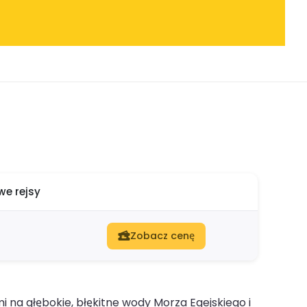
e rejsy
Zobacz cenę
 na głębokie, błękitne wody Morza Egejskiego i