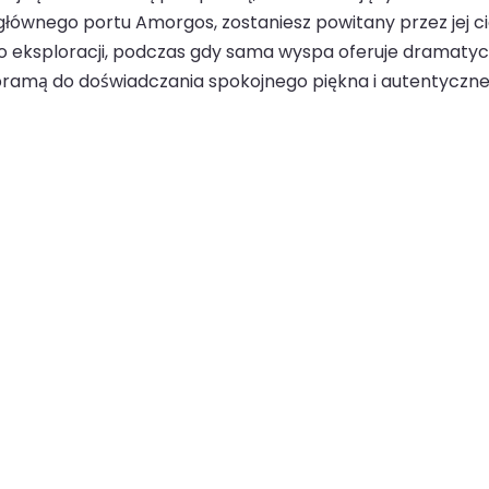
głównego portu Amorgos, zostaniesz powitany przez jej c
o eksploracji, podczas gdy sama wyspa oferuje dramatyczn
ną bramą do doświadczania spokojnego piękna i autentycz