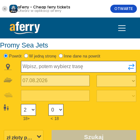
aFerry - Cheap ferry tickets
OTWARTE
Otwórz w aplikacji aFerry
Promy Sea Jets
Powrót
W jedną stronę
Inne dane na powrót
18+
< 18
Szukaj