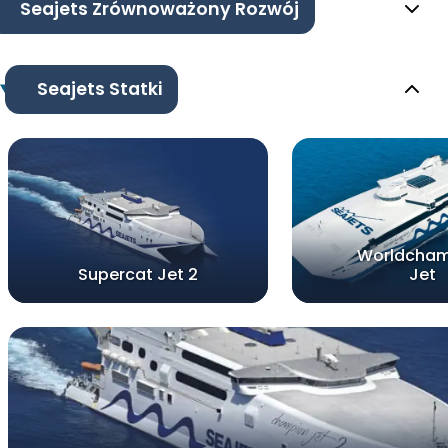
Seajets Zrównoważony Rozwój
Seajets Statki
Worldcham
Supercat Jet 2
Jet