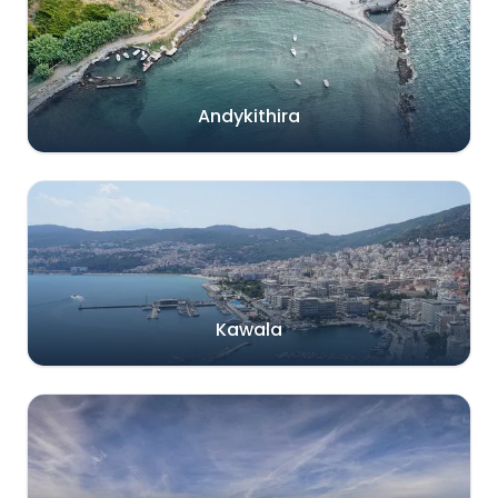
Andykithira
Kawala