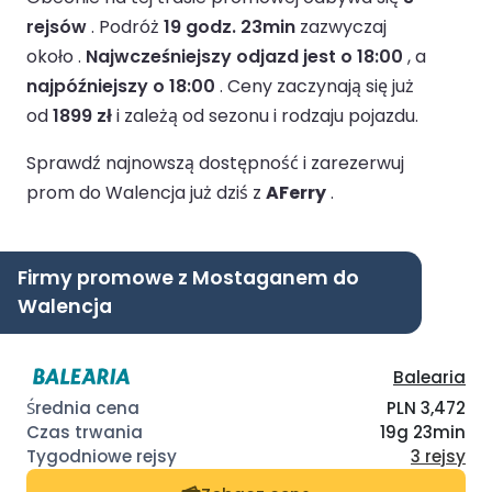
rejsów
.
Podróż
19 godz. 23min
zazwyczaj
około .
Najwcześniejszy odjazd jest o 18:00
, a
najpóźniejszy o 18:00
.
Ceny zaczynają się już
od
1899 zł
i zależą od sezonu i rodzaju pojazdu.
Sprawdź najnowszą dostępność i zarezerwuj
prom do Walencja już dziś z
AFerry
.
Firmy promowe z Mostaganem do
Walencja
Balearia
PLN 3,472
19g 23min
3 rejsy