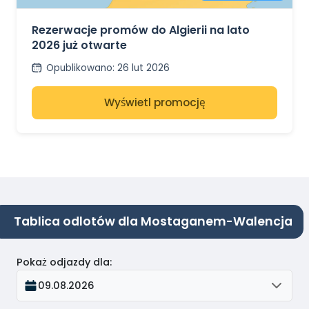
REZERWACJE NA
LATO 2026 JUŻ
OTWARTE
Rezerwacje promów do Algierii na lato
2026 już otwarte
Opublikowano
:
26 lut 2026
Wyświetl promocję
Tablica odlotów dla Mostaganem-Walencja
Pokaż odjazdy dla
:
09.08.2026