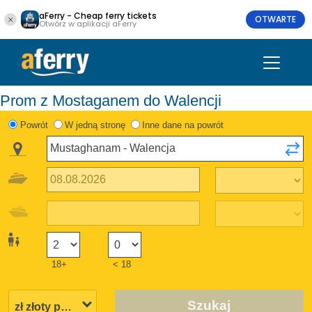
aFerry - Cheap ferry tickets
OTWARTE
Otwórz w aplikacji aFerry
Prom z Mostaganem do Walencji
Powrót
W jedną stronę
Inne dane na powrót
18+
< 18
Szukaj