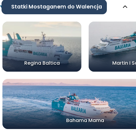
Statki Mostaganem do Walencja
Regina Baltica
Martin I S
Bahama Mama