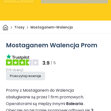
Dom
Trasy
Mostaganem-Walencja
Mostaganem Walencja Prom
3.9
/ 5
(
173
Oceny
)
Przeczytaj recenzje
Promy z Mostaganem do Walencja
obsługiwane są przez 1 firm promowych.
Operatorami są między innymi
Balearia
.
Obecnie na tej trasie promowej odbywa się
3