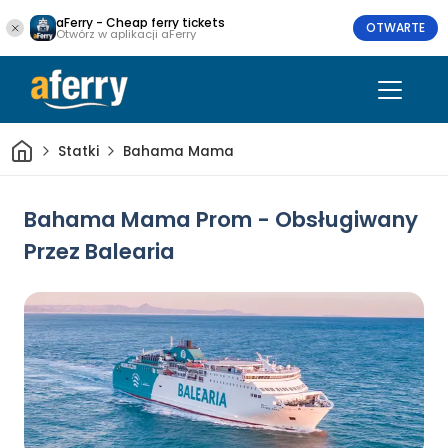
aFerry - Cheap ferry tickets
OTWARTE
Otwórz w aplikacji aFerry
Dom
Statki
Bahama Mama
Bahama Mama Prom - Obsługiwany
Przez Balearia