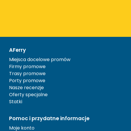
AFerry
Miejsca docelowe promów
Firmy promowe
Trasy promowe
Porty promowe
Nasze recenzje
Oferty specjalne
Statki
Pomoc i przydatne informacje
Moje konto