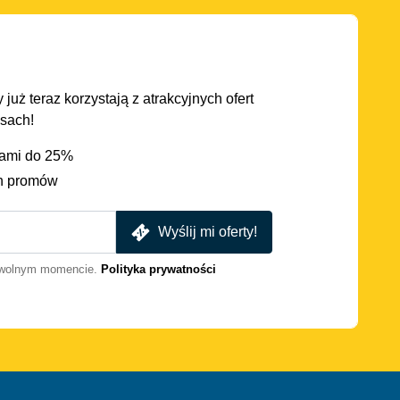
 już teraz korzystają z atrakcyjnych ofert
asach!
iami do 25%
h promów
Wyślij mi oferty!
dowolnym momencie.
Polityka prywatności