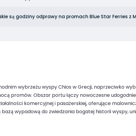
akie są godziny odprawy na promach Blue Star Ferries z
chodnim wybrzeżu wyspy Chios w Grecji, naprzeciwko wybr
mocą promów. Obszar portu łączy nowoczesne udogodnieni
iałalności komercyjnej i pasażerskiej, oferujące malownic
ą bazą wypadową do zwiedzania bogatej historii wyspy, u