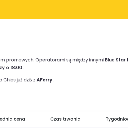
firm promowych.
Operatorami są między innymi
Blue Star 
zy o 18:00
.
Chios już dziś z
AFerry
.
rednia cena
Czas trwania
Tygodniow