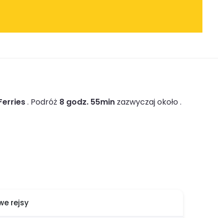
Ferries
.
Podróż
8 godz. 55min
zazwyczaj około .
e rejsy