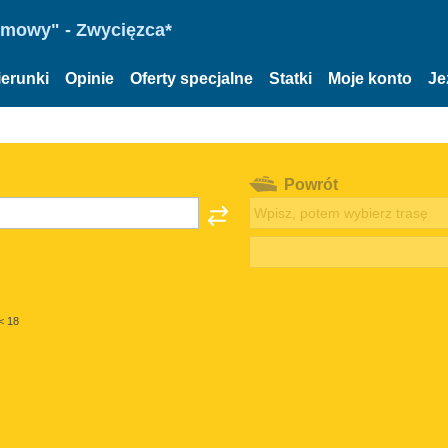
omowy" - Zwycięzca*
ierunki
Opinie
Oferty specjalne
Statki
Moje konto
Je
Powrót
< 18