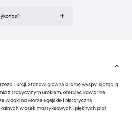
 Mykonos?
zeża Turcji. Stanowi główną bramę wyspy, łącząc ją
a z tradycyjnym urokiem, oferując kawiarnie
ze widoki na Morze Egejskie i historyczną
nikalnych wiosek mastyksowych i pięknych plaż.