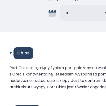
J
Chios
Port Chios to tętniący życiem port położony na ws
z Grecją kontynentalną i sąsiednimi wyspami za po
nadbrzeżne, restauracje i sklepy. Jest to centrum dz
architekturę wyspy. Port Chios jest również dogodn