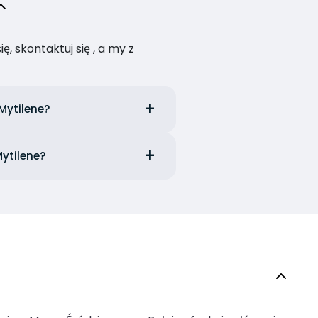
, skontaktuj się , a my z
Mytilene?
Mytilene?