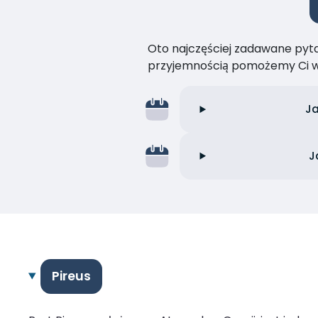
Oto najczęściej zadawane pytan
przyjemnością pomożemy Ci w
Ja
J
Pireus