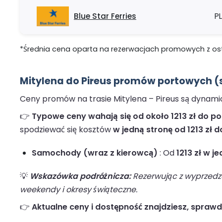
Blue Star Ferries
PL
*Średnia cena oparta na rezerwacjach promowych z ostat
Mitylena do Pireus promów portowych (s
Ceny promów na trasie Mitylena – Pireus są dynamic
👉
Typowe ceny wahają się od około 1213 zł do pon
spodziewać się kosztów
w jedną stronę od 1213 zł do
Samochody (wraz z kierowcą)
: Od
1213 zł w j
💡
Wskazówka podróżnicza:
Rezerwując z wyprzedze
weekendy i okresy świąteczne.
👉
Aktualne ceny i dostępność znajdziesz, spraw