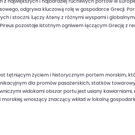
ym z największych i najbardziej ruchliwych portów w Europ
wego, odgrywa kluczową rolę w gospodarce Grecji. Port 
ych i stoczni. Łączy Ateny z różnymi wyspami i globalny
i Pireus pozostaje istotnym ogniwem łączącym Grecję z res
 jest tętniącym życiem i historycznym portem morskim, k
munikacyjnym dla promów pasażerskich, statków towarowyc
niczymi widokami obszar portu jest usiany kawiarniami, r
ści morskiej, wnoszący znaczący wkład w lokalną gospodark