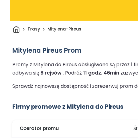
Dom
Trasy
Mitylena-Pireus
Mitylena Pireus Prom
Promy z Mitylena do Pireus obsługiwane są przez 1
odbywa się
8 rejsów
.
Podróż
11 godz. 46min
zazwycz
Sprawdź najnowszą dostępność i zarezerwuj prom do 
Firmy promowe z Mitylena do Pireus
Operator promu
Ś