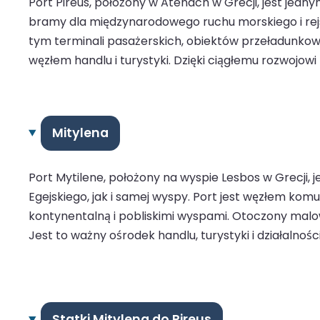
Port Pireus, położony w Atenach w Grecji, jest jedn
bramy dla międzynarodowego ruchu morskiego i rejso
tym terminali pasażerskich, obiektów przeładunkow
węzłem handlu i turystyki. Dzięki ciągłemu rozwojow
Mitylena
Port Mytilene, położony na wyspie Lesbos w Grecji,
Egejskiego, jak i samej wyspy. Port jest węzłem ko
kontynentalną i pobliskimi wyspami. Otoczony malow
Jest to ważny ośrodek handlu, turystyki i działalno
Statki Mitylena do Pireus