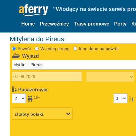
"Wiodący na świecie serwis pr
Home
Przewoźnicy
Trasy promowe
Porty
K
Mitylena do Pireus
Powrót
W jedną stronę
Inne dane na powrót
Wyjazd
Pasażerowie
18+