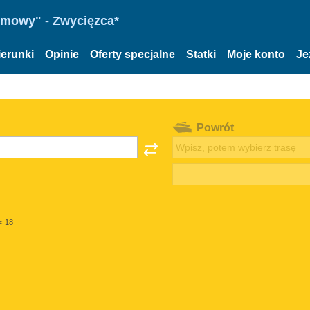
omowy" - Zwycięzca*
ierunki
Opinie
Oferty specjalne
Statki
Moje konto
Je
Powrót
< 18