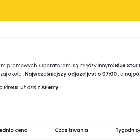
 firm promowych.
Operatorami są między innymi
Blue Star 
aj około .
Najwcześniejszy odjazd jest o 07:00
, a
najpó
Pireus już dziś z
AFerry
.
rednia cena
Czas trwania
Tygodniow