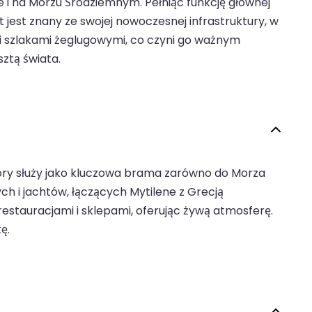
ie i na Morzu Śródziemnym. Pełniąc funkcję głównej
jest znany ze swojej nowoczesnej infrastruktury, w
mi szlakami żeglugowymi, co czyni go ważnym
ztą świata.
tóry służy jako kluczowa brama zarówno do Morza
h i jachtów, łączących Mytilene z Grecją
estauracjami i sklepami, oferując żywą atmosferę.
ę.