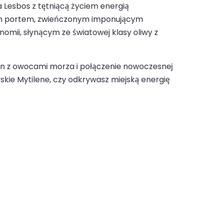
 Lesbos z tętniącą życiem energią
owym portem, zwieńczonym imponującym
omii, słynącym ze światowej klasy oliwy z
ern z owocami morza i połączenie nowoczesnej
skie Mytilene, czy odkrywasz miejską energię