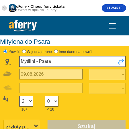
aFerry - Cheap ferry tickets
OTWARTE
Otwórz w aplikacji aFerry
Mitylena do Psara
Powrót
W jedną stronę
Inne dane na powrót
18+
< 18
Szukaj