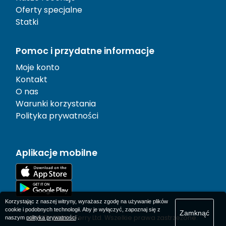
Oferty specjalne
Statki
Pomoc i przydatne informacje
Moje konto
Kontakt
O nas
Warunki korzystania
Polityka prywatności
Aplikacje mobilne
Korzystając z naszej witryny, wyrażasz zgodę na używanie plików
cookie i podobnych technologii. Aby je wyłączyć, zapoznaj się z
Zamknąć
© 1977-
2026
AFerry Ltd. Wszelkie prawa zastrzeżone.
naszym
polityka prywatności
.