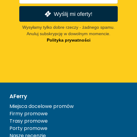
Wyślij mi oferty!
Wysyłamy tylko dobre rzeczy - żadnego spamu.
Anuluj subskrypcję w dowolnym momencie.
Polityka prywatności
AFerry
Miejsca docelowe promów
Firmy promowe
Trasy promowe
Porty promowe
Nasze recenzje