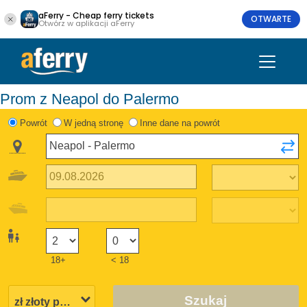
aFerry - Cheap ferry tickets
OTWARTE
Otwórz w aplikacji aFerry
Prom z Neapol do Palermo
Powrót
W jedną stronę
Inne dane na powrót
18+
< 18
Szukaj