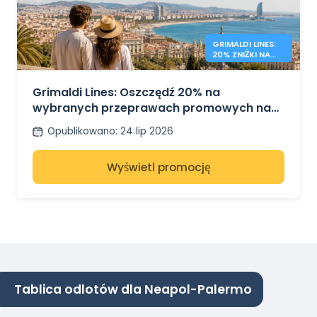
GRIMALDI LINES:
20% ZNIŻKI NA
PROMY PO
MORZU
ŚRÓDZIEMNYM
Grimaldi Lines: Oszczędź 20% na
wybranych przeprawach promowych na
Sardynię, Sycylię i do Hiszpanii
Opublikowano
:
24 lip 2026
Wyświetl promocję
Tablica odlotów dla Neapol-Palermo