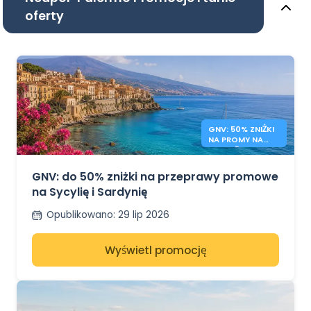
oferty
GNV: 50% ZNIŻKI
NA PROMY NA
SYCYLIĘ I
SARDYNIĘ
GNV: do 50% zniżki na przeprawy promowe
na Sycylię i Sardynię
Opublikowano
:
29 lip 2026
Wyświetl promocję