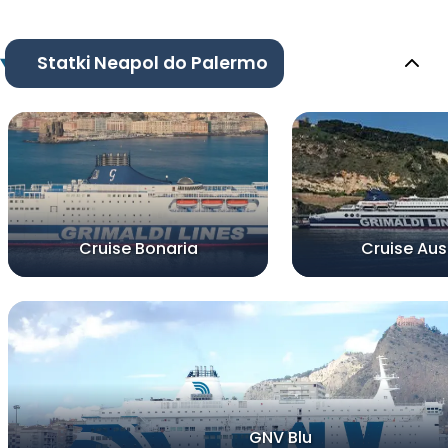
Statki Neapol do Palermo
Cruise Bonaria
Cruise Au
GNV Blu