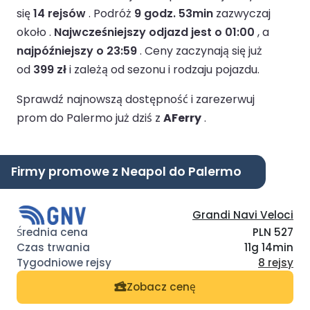
się
14 rejsów
.
Podróż
9 godz. 53min
zazwyczaj
około .
Najwcześniejszy odjazd jest o 01:00
, a
najpóźniejszy o 23:59
.
Ceny zaczynają się już
od
399 zł
i zależą od sezonu i rodzaju pojazdu.
Sprawdź najnowszą dostępność i zarezerwuj
prom do Palermo już dziś z
AFerry
.
Firmy promowe z Neapol do Palermo
Grandi Navi Veloci
PLN 527
11g 14min
8 rejsy
Zobacz cenę