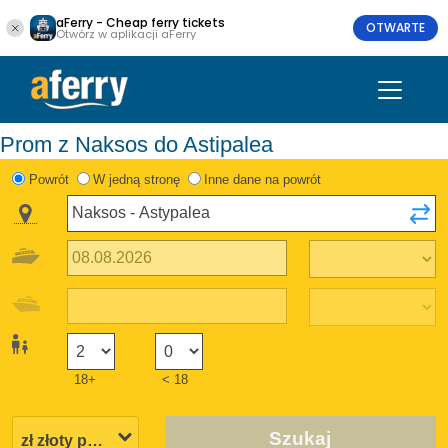
aFerry - Cheap ferry tickets
OTWARTE
Otwórz w aplikacji aFerry
Prom z Naksos do Astipalea
Powrót
W jedną stronę
Inne dane na powrót
18+
< 18
Szukaj